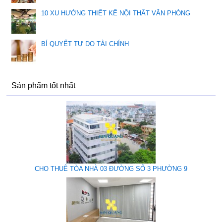
10 XU HƯỚNG THIẾT KẾ NỘI THẤT VĂN PHÒNG
BÍ QUYẾT TỰ DO TÀI CHÍNH
Sản phẩm tốt nhất
CHO THUÊ TÒA NHÀ 03 ĐƯỜNG SỐ 3 PHƯỜNG 9