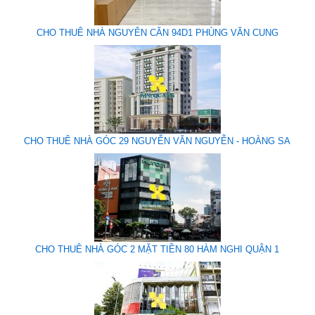
CHO THUÊ NHÀ NGUYÊN CĂN 94D1 PHÙNG VĂN CUNG
CHO THUÊ NHÀ GÓC 29 NGUYỄN VĂN NGUYỄN - HOÀNG SA
CHO THUÊ NHÀ GÓC 2 MẶT TIỀN 80 HÀM NGHI QUẬN 1