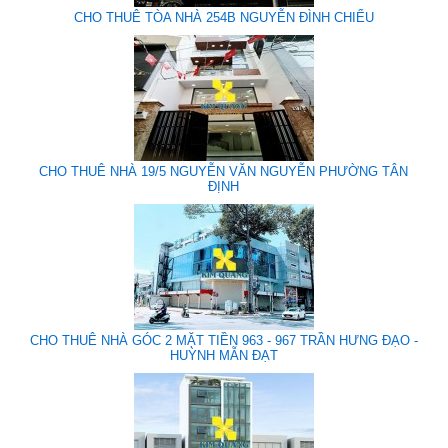
CHO THUÊ TÒA NHÀ 254B NGUYỄN ĐÌNH CHIỂU
CHO THUÊ NHÀ 19/5 NGUYỄN VĂN NGUYỄN PHƯỜNG TÂN
ĐỊNH
CHO THUÊ NHÀ GÓC 2 MẶT TIỀN 963 - 967 TRẦN HƯNG ĐẠO -
HUỲNH MẪN ĐẠT