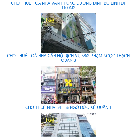
CHO THUÊ TÒA NHÀ VĂN PHÒNG ĐƯỜNG ĐINH BỘ LĨNH DT
1100M2
CHO THUÊ TOÀ NHÀ CĂN HỘ DỊCH VỤ 58/2 PHẠM NGỌC THẠCH
QUẬN 3
CHO THUÊ NHÀ 64 - 66 NGÔ ĐỨC KẾ QUẬN 1