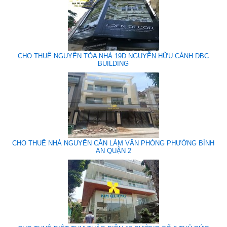
CHO THUÊ NGUYÊN TÒA NHÀ 19D NGUYỄN HỮU CẢNH DBC
BUILDING
CHO THUÊ NHÀ NGUYÊN CĂN LÀM VĂN PHÒNG PHƯỜNG BÌNH
AN QUẬN 2