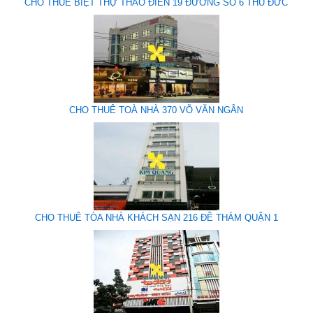
CHO THUÊ BIỆT THỰ THẢO ĐIỀN 19 ĐƯỜNG SỐ 6 THỦ ĐỨC
CHO THUÊ TOÀ NHÀ 370 VÕ VĂN NGÂN
CHO THUÊ TÒA NHÀ KHÁCH SẠN 216 ĐỀ THÁM QUẬN 1