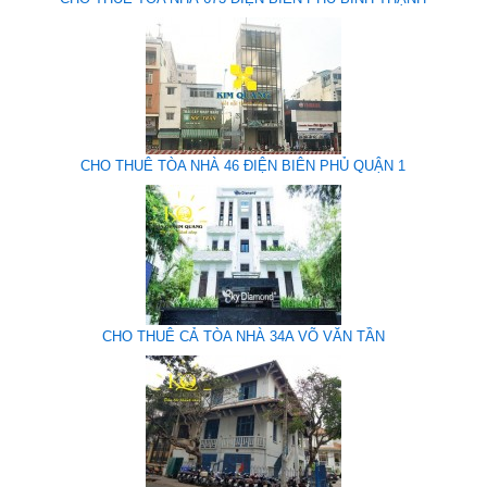
CHO THUÊ TÒA NHÀ 46 ĐIỆN BIÊN PHỦ QUẬN 1
CHO THUÊ CẢ TÒA NHÀ 34A VÕ VĂN TẦN