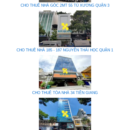
CHO THUÊ NHÀ GÓC 2MT 55 TÚ XƯƠNG QUẬN 3
CHO THUÊ NHÀ 185 - 187 NGUYỄN THÁI HỌC QUẬN 1
CHO THUÊ TÒA NHÀ 34 TIỀN GIANG