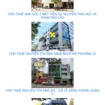
CHO THUÊ NHÀ GÓC 2 MẶT TIỀN 211 NGUYỄN THÁI HỌC VÀ
PHẠM NGŨ LÃO
CHO THUÊ NGUYÊN TÒA NHÀ NN1B BẠCH MÃ PHƯỜNG 15
CHO THUÊ NGUYÊN TÒA NHÀ 216 - 218 LÊ HỒNG PHONG QUẬN
5