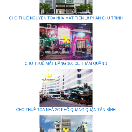
CHO THUÊ NGUYÊN TÒA NHÀ MẶT TIỀN 18 PHAN CHU TRINH
CHO THUÊ MẶT BẰNG 160 ĐỀ THÁM QUẬN 1
CHO THUÊ TÒA NHÀ 2C PHỔ QUANG QUẬN TÂN BÌNH