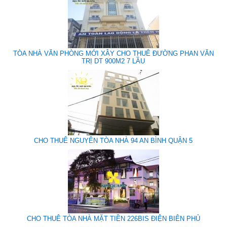
TÒA NHÀ VĂN PHÒNG MỚI XÂY CHO THUÊ ĐƯỜNG PHAN VĂN
TRỊ DT 900M2 7 LẦU
CHO THUÊ NGUYÊN TÒA NHÀ 94 AN BÌNH QUẬN 5
CHO THUÊ TÒA NHÀ MẶT TIỀN 226BIS ĐIỆN BIÊN PHỦ