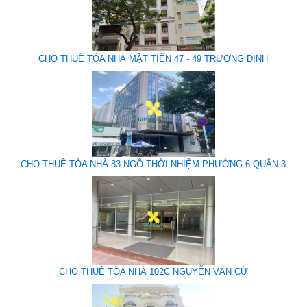
CHO THUÊ TÒA NHÀ MẶT TIỀN 47 - 49 TRƯƠNG ĐỊNH
CHO THUÊ TÒA NHÀ 83 NGÔ THỜI NHIỆM PHƯỜNG 6 QUẬN 3
CHO THUÊ TÒA NHÀ 102C NGUYỄN VĂN CỪ