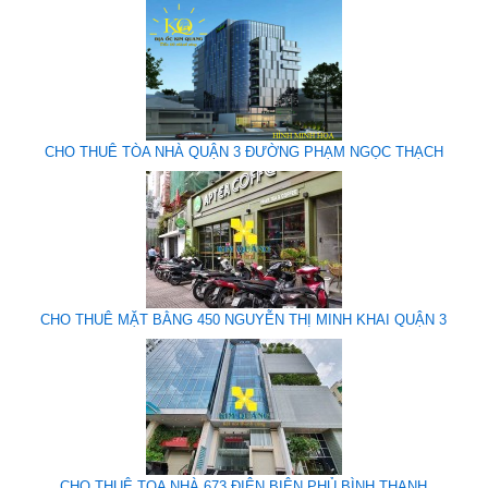
CHO THUÊ TÒA NHÀ QUẬN 3 ĐƯỜNG PHẠM NGỌC THẠCH
CHO THUÊ MẶT BẰNG 450 NGUYỄN THỊ MINH KHAI QUẬN 3
CHO THUÊ TOA NHÀ 673 ĐIỆN BIÊN PHỦ BÌNH THẠNH