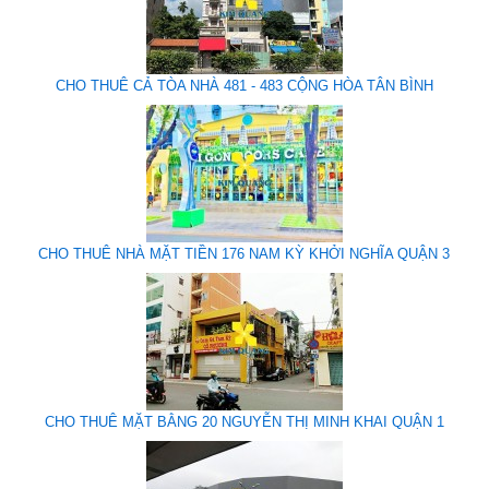
CHO THUÊ CẢ TÒA NHÀ 481 - 483 CỘNG HÒA TÂN BÌNH
CHO THUÊ NHÀ MẶT TIỀN 176 NAM KỲ KHỞI NGHĨA QUẬN 3
CHO THUÊ MẶT BẰNG 20 NGUYỄN THỊ MINH KHAI QUẬN 1