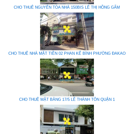
CHO THUÊ NGUYÊN TÒA NHÀ 150BIS LÊ THỊ HỒNG GẤM
CHO THUÊ NHÀ MẶT TIỀN 02 PHAN KẾ BÍNH PHƯỜNG ĐAKAO
CHO THUÊ MẶT BẰNG 17/5 LÊ THÁNH TÔN QUẬN 1