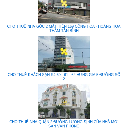
CHO THUÊ NHÀ GÓC 2 MẶT TIỀN 169 CỘNG HÒA - HOÀNG HOA
THÁM TÂN BÌNH
CHO THUÊ KHÁCH SẠN R4 60 - 61 - 62 HƯNG GIA 5 ĐƯỜNG SỐ
2
CHO THUÊ NHÀ QUẬN 2 ĐƯỜNG LƯƠNG ĐỊNH CỦA NHÀ MỚI
SÀN VĂN PHÒNG