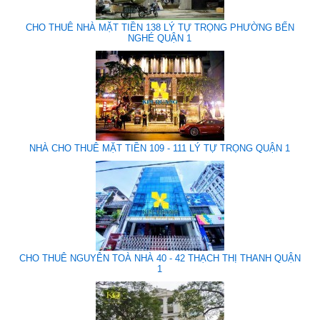
CHO THUÊ NHÀ MẶT TIỀN 138 LÝ TỰ TRỌNG PHƯỜNG BẾN
NGHÉ QUẬN 1
NHÀ CHO THUÊ MẶT TIỀN 109 - 111 LÝ TỰ TRỌNG QUẬN 1
CHO THUÊ NGUYÊN TOÀ NHÀ 40 - 42 THẠCH THỊ THANH QUẬN
1