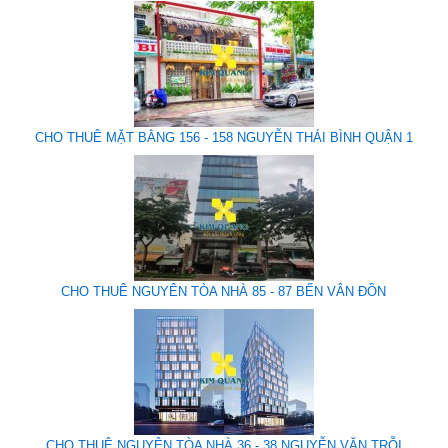
CHO THUÊ MẶT BẰNG 156 - 158 NGUYỄN THÁI BÌNH QUẬN 1
CHO THUÊ NGUYÊN TÒA NHÀ 85 - 87 BẾN VÂN ĐỒN
CHO THUÊ NGUYÊN TÒA NHÀ 36 - 38 NGUYỄN VĂN TRỖI