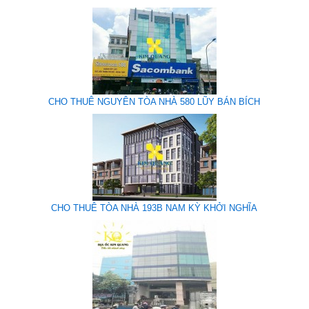
CHO THUÊ NGUYÊN TÒA NHÀ 580 LŨY BÁN BÍCH
CHO THUÊ TÒA NHÀ 193B NAM KỲ KHỞI NGHĨA