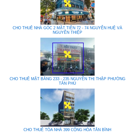
CHO THUÊ NHÀ GÓC 2 MẶT TIỀN 72 - 74 NGUYỄN HUỆ VÀ
NGUYỄN THIỆP
CHO THUÊ MẶT BẰNG 233 - 235 NGUYỄN THỊ THẬP PHƯỜNG
TÂN PHÚ
CHO THUÊ TÒA NHÀ 399 CỘNG HÒA TÂN BÌNH