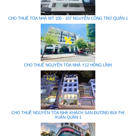
CHO THUÊ TÒA NHÀ MT 105 - 107 NGUYỄN CÔNG TRỨ QUẬN 1
CHO THUÊ NGUYÊN TÒA NHÀ Y12 HỒNG LĨNH
CHO THUÊ NGUYÊN TÒA NHÀ KHÁCH SẠN ĐƯỜNG BÙI THỊ
XUÂN QUẬN 1