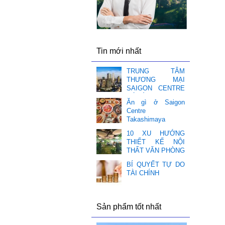
Tin mới nhất
TRUNG TÂM
THƯƠNG MẠI
SAIGON CENTRE
CÓ GÌ HOT ❤️
Ăn gì ở Saigon
Centre
Takashimaya
10 XU HƯỚNG
THIẾT KẾ NỘI
THẤT VĂN PHÒNG
BÍ QUYẾT TỰ DO
TÀI CHÍNH
Sản phẩm tốt nhất