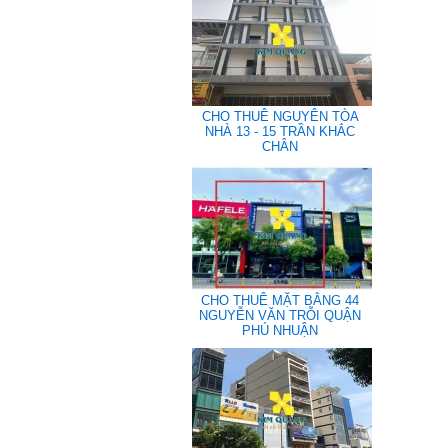
CHO THUÊ NGUYÊN TÒA
NHÀ 13 - 15 TRẦN KHẮC
CHÂN
CHO THUÊ MẶT BẰNG 44
NGUYỄN VĂN TRỖI QUẬN
PHÚ NHUẬN