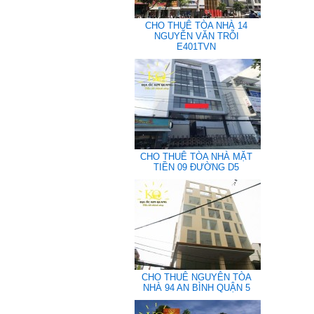
CHO THUÊ TÒA NHÀ 14
NGUYỄN VĂN TRỖI
E401TVN
CHO THUÊ TÒA NHÀ MẶT
TIỀN 09 ĐƯỜNG D5
CHO THUÊ NGUYÊN TÒA
NHÀ 94 AN BÌNH QUẬN 5