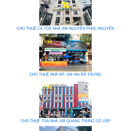
CHO THUÊ CẢ TÒA NHÀ 208 NGUYỄN PHÚC NGUYÊN
CHO THUÊ NHÀ MT 158 HAI BÀ TRƯNG
CHO THUÊ TÒA NHÀ 168 QUANG TRUNG GÒ VẤP