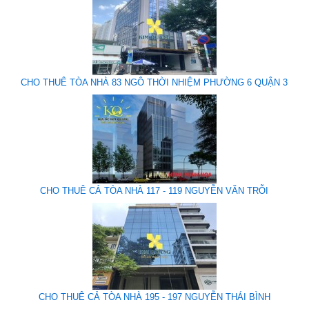
CHO THUÊ TÒA NHÀ 83 NGÔ THỜI NHIỆM PHƯỜNG 6 QUẬN 3
CHO THUÊ CẢ TÒA NHÀ 117 - 119 NGUYỄN VĂN TRỖI
CHO THUÊ CẢ TÒA NHÀ 195 - 197 NGUYỄN THÁI BÌNH