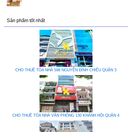
Sản phẩm tốt nhất
CHO THUÊ TÒA NHÀ 598 NGUYỄN ĐÌNH CHIỂU QUẬN 3
CHO THUÊ TÒA NHÀ VĂN PHÒNG 130 KHÁNH HỘI QUẬN 4