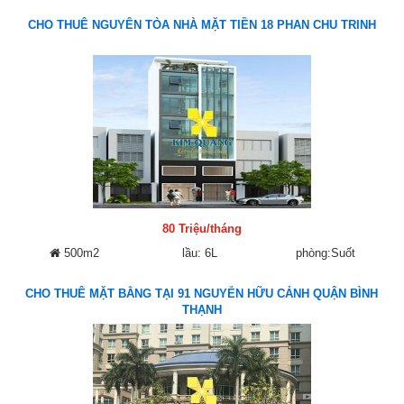
CHO THUÊ NGUYÊN TÒA NHÀ MẶT TIỀN 18 PHAN CHU TRINH
80 Triệu/tháng
500m2
lầu: 6L
phòng:Suốt
CHO THUÊ MẶT BẰNG TẠI 91 NGUYỄN HỮU CẢNH QUẬN BÌNH
THẠNH