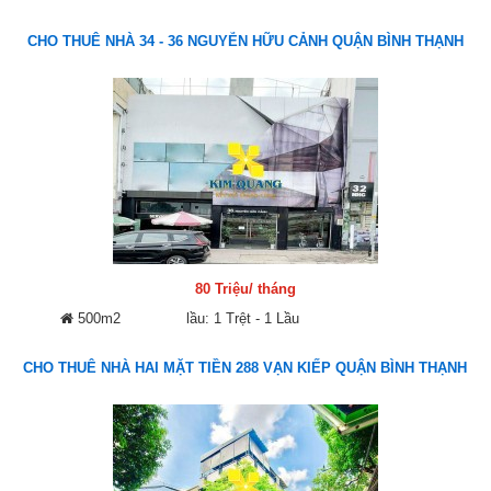
CHO THUÊ NHÀ 34 - 36 NGUYỄN HỮU CẢNH QUẬN BÌNH THẠNH
80 Triệu/ tháng
500m2
lầu: 1 Trệt - 1 Lầu
CHO THUÊ NHÀ HAI MẶT TIỀN 288 VẠN KIẾP QUẬN BÌNH THẠNH