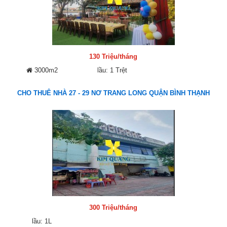
130 Triệu/tháng
3000m2
lầu: 1 Trệt
CHO THUÊ NHÀ 27 - 29 NƠ TRANG LONG QUẬN BÌNH THẠNH
300 Triệu/tháng
lầu: 1L