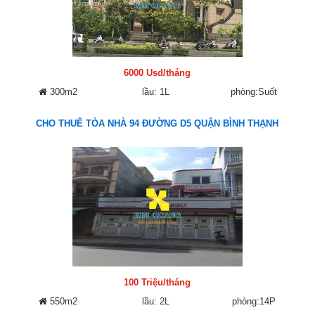
6000 Usd/tháng
300m2
lầu: 1L
phòng:Suốt
CHO THUÊ TÒA NHÀ 94 ĐƯỜNG D5 QUẬN BÌNH THẠNH
100 Triệu/tháng
550m2
lầu: 2L
phòng:14P