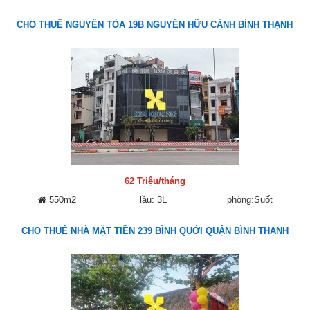
CHO THUÊ NGUYÊN TÒA 19B NGUYỄN HỮU CẢNH BÌNH THẠNH
62 Triệu/tháng
550m2
lầu: 3L
phòng:Suốt
CHO THUÊ NHÀ MẶT TIỀN 239 BÌNH QUỚI QUẬN BÌNH THẠNH