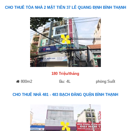
CHO THUÊ TÒA NHÀ 2 MẶT TIỀN 37 LÊ QUANG ĐỊNH BÌNH THẠNH
180 Triệu/tháng
800m2
lầu: 4L
phòng:Suốt
CHO THUÊ NHÀ 481 - 483 BẠCH ĐẰNG QUẬN BÌNH THẠNH