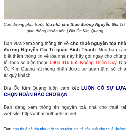
Con đường phía trước
tòa nhà cho thuê đường Nguyễn Gia Trí
,
giao thông thuận tiện | Địa Ốc Kim Quang
Bạn vừa xem xong thông tin về
cho thuê nguyên tòa nhà
đường Nguyễn Gia Trí quận Bình Thạnh
. Nếu bạn cần
biết thêm thông tin về tòa nhà này hãy gọi ngay cho chúng
tôi theo số điện thoại:
0903 816 665 Khổng Thiên Duy
. Địa
Ốc Kim Quang rất mong nhận được sự quan tâm, sẻ chia
từ quý khách.
Địa Ốc Kim Quang luôn cam kết:
LUÔN CÓ SỰ LỰA
CHỌN HOÀN HẢO CHO BẠN
Bạn đang xem thông tin nguyên toà nhà cho thuê tại
website: https://nhachothuehcm.net
Tag:
cho thuê cả tòa nhà đường nguyễn gia trí
,
tòa nhà cho thuê đường