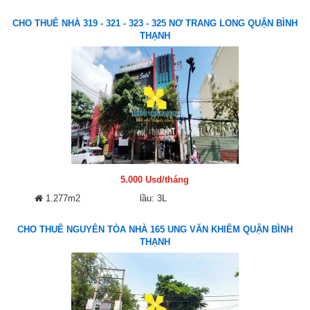
CHO THUÊ NHÀ 319 - 321 - 323 - 325 NƠ TRANG LONG QUẬN BÌNH
THẠNH
5.000 Usd/tháng
1.277m2
lầu: 3L
CHO THUÊ NGUYÊN TÒA NHÀ 165 UNG VĂN KHIÊM QUẬN BÌNH
THẠNH