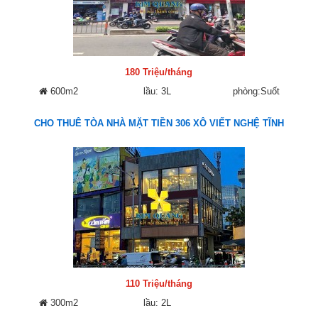
180 Triệu/tháng
600m2
lầu: 3L
phòng:Suốt
CHO THUÊ TÒA NHÀ MẶT TIỀN 306 XÔ VIẾT NGHỆ TĨNH
110 Triệu/tháng
300m2
lầu: 2L