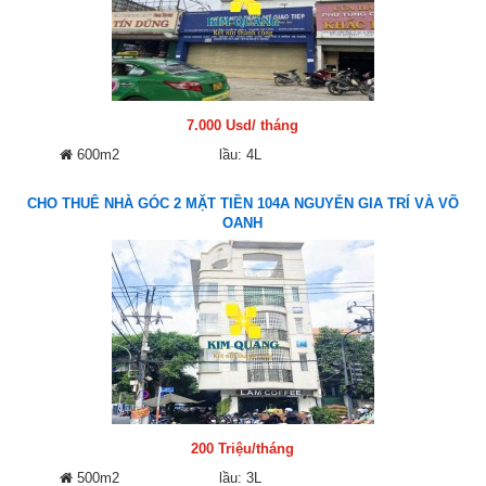
7.000 Usd/ tháng
600m2
lầu: 4L
CHO THUÊ NHÀ GÓC 2 MẶT TIỀN 104A NGUYỄN GIA TRÍ VÀ VÕ
OANH
200 Triệu/tháng
500m2
lầu: 3L