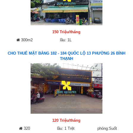
150 Triệu/tháng
300m2
lầu: 1L
CHO THUÊ MẶT BẰNG 182 - 184 QUỐC LỘ 13 PHƯỜNG 26 BÌNH
THẠNH
120 Triệu/tháng
320
lầu: 1 Trệt
phòng:Suốt