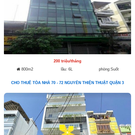
200 triệu/tháng
800m2
lầu: 6L
phòng:Suốt
CHO THUÊ TÒA NHÀ 70 - 72 NGUYỄN THIỆN THUẬT QUẬN 3