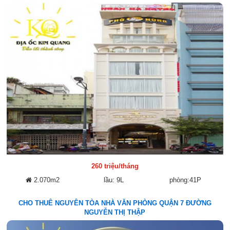
260 triệu/tháng
2.070m2
lầu: 9L
phòng:41P
CHO THUÊ NGUYÊN TÒA NHÀ VĂN PHÒNG QUẬN 7 ĐƯỜNG
NGUYỄN THỊ THẬP