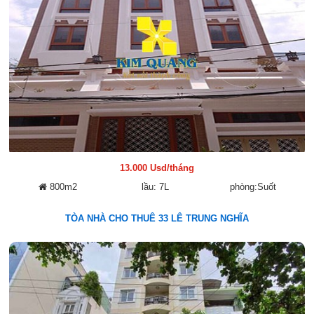
13.000 Usd/tháng
800m2
lầu: 7L
phòng:Suốt
TÒA NHÀ CHO THUÊ 33 LÊ TRUNG NGHĨA