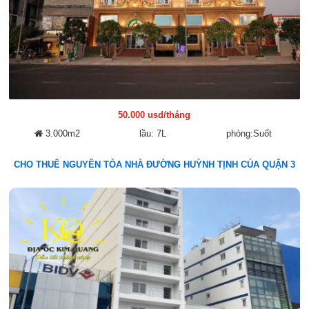
50.000 usd/tháng
3.000m2
lầu: 7L
phòng:Suốt
CHO THUÊ NGUYÊN TÒA NHÀ ĐƯỜNG HUỲNH TỊNH CỦA QUẬN 3