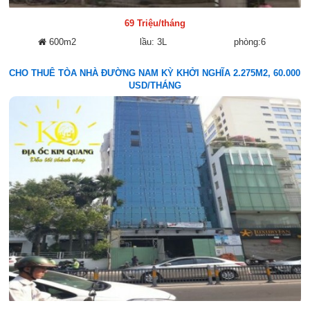
69 Triệu/tháng
600m2
lầu: 3L
phòng:6
CHO THUÊ TÒA NHÀ ĐƯỜNG NAM KỲ KHỞI NGHĨA 2.275M2, 60.000
USD/THÁNG