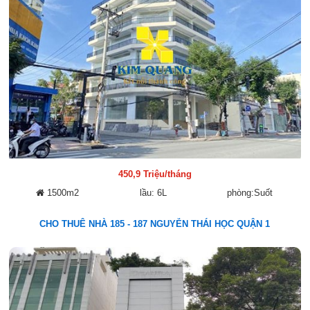
450,9 Triệu/tháng
1500m2
lầu: 6L
phòng:Suốt
CHO THUÊ NHÀ 185 - 187 NGUYỄN THÁI HỌC QUẬN 1