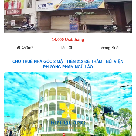
14.000 Usd/tháng
450m2
lầu: 3L
phòng:Suốt
CHO THUÊ NHÀ GÓC 2 MẶT TIỀN 212 ĐỀ THÁM - BÙI VIỆN
PHƯỜNG PHẠM NGŨ LÃO