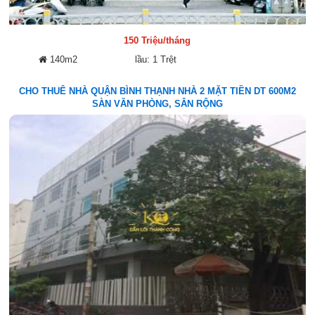
150 Triệu/tháng
140m2
lầu: 1 Trệt
CHO THUÊ NHÀ QUẬN BÌNH THẠNH NHÀ 2 MẶT TIỀN DT 600M2
SÀN VĂN PHÒNG, SÂN RỘNG