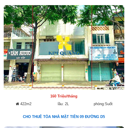
160 Triệu/tháng
422m2
lầu: 2L
phòng:Suốt
CHO THUÊ TÒA NHÀ MẶT TIỀN 09 ĐƯỜNG D5