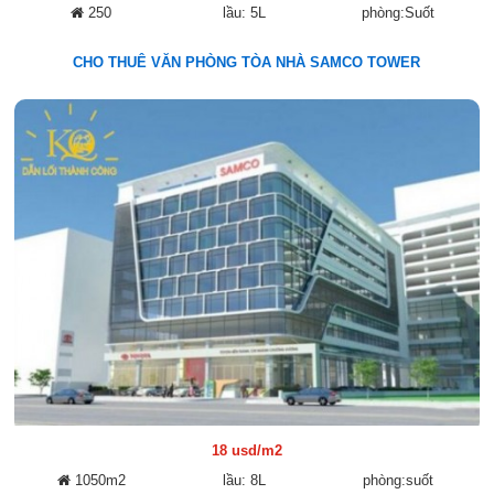
250
lầu: 5L
phòng:Suốt
CHO THUÊ VĂN PHÒNG TÒA NHÀ SAMCO TOWER
18 usd/m2
1050m2
lầu: 8L
phòng:suốt