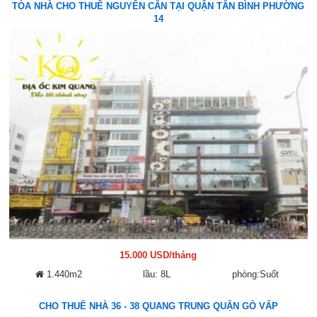
TÒA NHÀ CHO THUÊ NGUYÊN CĂN TẠI QUẬN TÂN BÌNH PHƯỜNG
14
15.000 USD/tháng
1.440m2
lầu: 8L
phòng:Suốt
CHO THUÊ NHÀ 36 - 38 QUANG TRUNG QUẬN GÒ VẤP