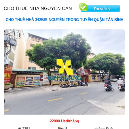
CHO THUÊ NHÀ NGUYÊN CĂN
CHO THUÊ NHÀ 342BIS NGUYỄN TRỌNG TUYỂN QUẬN TÂN BÌNH
0903 816 665
22000 Usd/tháng
2351
lầu: 5L
phòng:Suốt