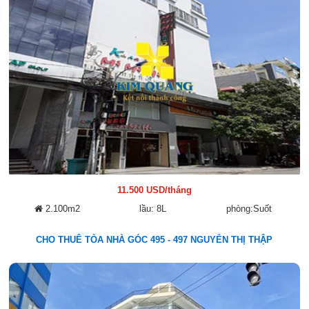
11.500 USD/tháng
2.100m2
lầu: 8L
phòng:Suốt
CHO THUÊ TÒA NHÀ GÓC 495 - 497 NGUYỄN THỊ THẬP