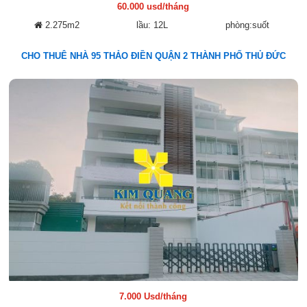
60.000 usd/tháng
2.275m2
lầu: 12L
phòng:suốt
CHO THUÊ NHÀ 95 THẢO ĐIỀN QUẬN 2 THÀNH PHỐ THỦ ĐỨC
7.000 Usd/tháng