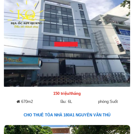
150 triệu/tháng
670m2
lầu: 6L
phòng:Suốt
CHO THUÊ TÒA NHÀ 180A1 NGUYỄN VĂN THỦ