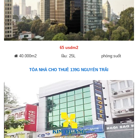
65 usdm2
40.000m2
lầu: 25L
phòng:suốt
TÒA NHÀ CHO THUÊ 139G NGUYỄN TRÃI