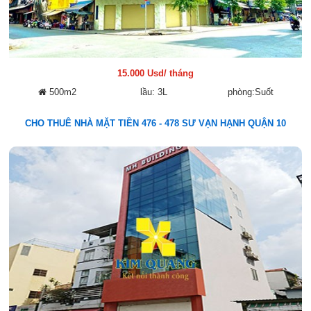
15.000 Usd/ tháng
500m2
lầu: 3L
phòng:Suốt
CHO THUÊ NHÀ MẶT TIỀN 476 - 478 SƯ VẠN HẠNH QUẬN 10