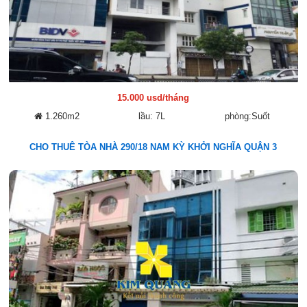
15.000 usd/tháng
1.260m2
lầu: 7L
phòng:Suốt
CHO THUÊ TÒA NHÀ 290/18 NAM KỲ KHỞI NGHĨA QUẬN 3