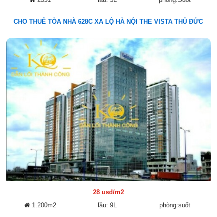
CHO THUÊ TÒA NHÀ 628C XA LỘ HÀ NỘI THE VISTA THỦ ĐỨC
28 usd/m2
1.200m2
lầu: 9L
phòng:suốt