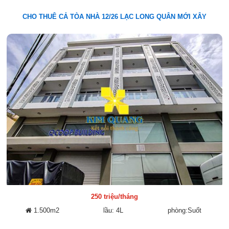
CHO THUÊ CẢ TÒA NHÀ 12/26 LẠC LONG QUÂN MỚI XÂY
250 triệu/tháng
1.500m2
lầu: 4L
phòng:Suốt