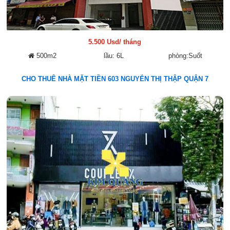
5.500 Usd/ tháng
500m2
lầu: 6L
phòng:Suốt
CHO THUÊ NHÀ MẶT TIỀN 603 NGUYỄN THỊ THẬP QUẬN 7