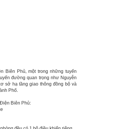
ện Biên Phủ, một trong những tuyến
c tuyến đường quan trọng như Nguyễn
cơ sở hạ tầng giao thông đồng bộ và
hành Phố.
Điện Biên Phủ:
xe
 phòng đều có 1 bộ điều khiển riêng