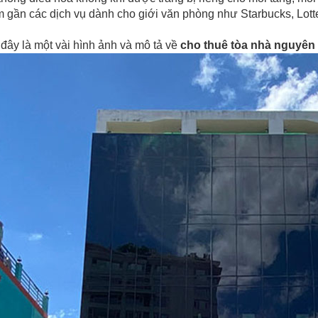
 gần các dịch vụ dành cho giới văn phòng như Starbucks, Lotter
đây là một vài hình ảnh và mô tả về
cho thuê tòa nhà nguyên