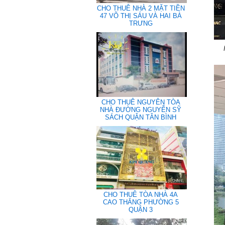
CHO THUÊ NHÀ 2 MẶT TIỀN
47 VÕ THỊ SÁU VÀ HAI BÀ
TRƯNG
CHO THUÊ NGUYÊN TÒA
NHÀ ĐƯỜNG NGUYỄN SỸ
SÁCH QUẬN TÂN BÌNH
CHO THUÊ TÒA NHÀ 4A
CAO THẮNG PHƯỜNG 5
QUẬN 3