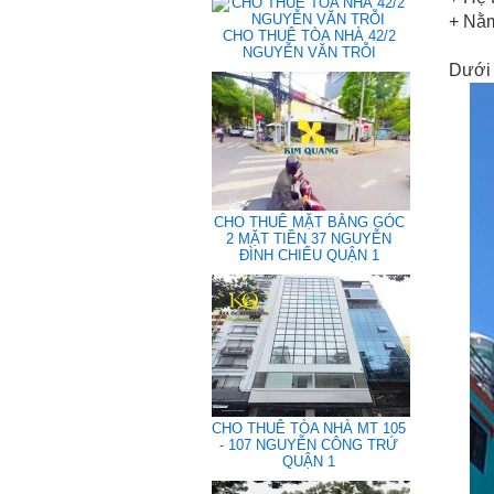
+ Nằm
CHO THUÊ TÒA NHÀ 42/2
NGUYỄN VĂN TRỖI
Dưới 
CHO THUÊ MẶT BẰNG GÓC
2 MẶT TIỀN 37 NGUYỄN
ĐÌNH CHIỂU QUẬN 1
CHO THUÊ TÒA NHÀ MT 105
- 107 NGUYỄN CÔNG TRỨ
QUẬN 1