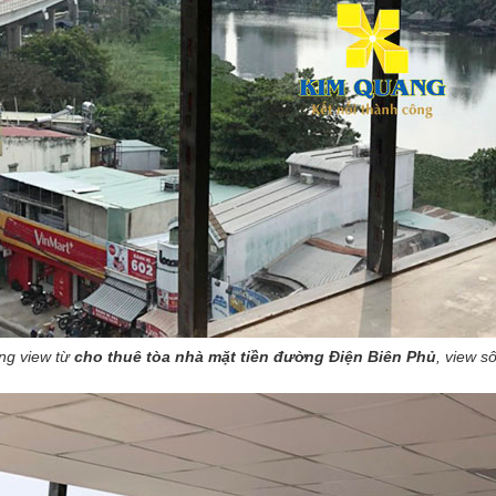
ng view từ
cho thuê tòa nhà mặt tiền đường Điện Biên Phủ
, view s