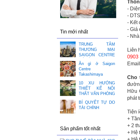
Thông
- Diệ
- DT
- Kết
- Giá
Tin mới nhất
- Nhà
TRUNG TÂM
Liên 
THƯƠNG MẠI
SAIGON CENTRE
0903 
CÓ GÌ HOT ❤️
Emai
Ăn gì ở Saigon
Centre
Takashimaya
Cho 
10 XU HƯỚNG
đường
THIẾT KẾ NỘI
Hữu C
THẤT VĂN PHÒNG
phát 
BÍ QUYẾT TỰ DO
TÀI CHÍNH
Tiện 
+ Tần
+ 2 t
Sản phẩm tốt nhất
+ Hệ 
+ Hệ 