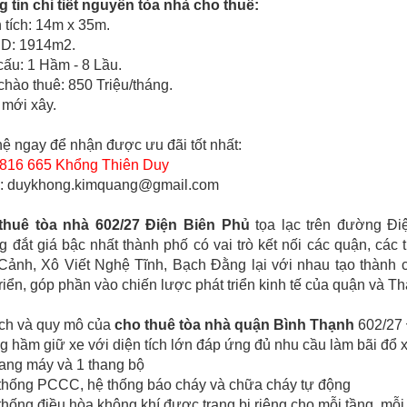
 tin chi tiết nguyên tòa nhà cho thuê:
n tích: 14m x 35m.
SD: 1914m2.
 cấu: 1 Hầm - 8 Lầu.
 chào thuê: 850 Triệu/tháng.
 mới xây.
hệ ngay để nhận được ưu đãi tốt nhất:
816 665 Khổng Thiên Duy
l: duykhong.kimquang@gmail.com
thuê tòa nhà 602/27 Điện Biên Phủ
tọa lạc trên đường Đi
 đắt giá bậc nhất thành phố có vai trò kết nối các quận, cá
ảnh, Xô Viết Nghệ Tĩnh, Bạch Đằng lại với nhau tạo thành 
triển, góp phần vào chiến lược phát triển kinh tế của quận và T
ích và quy mô của
cho thuê tòa nhà quận Bình Thạnh
602/27 
g hầm giữ xe với diện tích lớn đáp ứng đủ nhu cầu làm bãi đổ 
hang máy và 1 thang bộ
thống PCCC, hệ thống báo cháy và chữa cháy tự động
thống điều hòa không khí được trang bị riêng cho mỗi tầng, mỗi