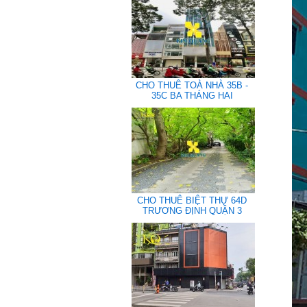
CHO THUÊ TOÀ NHÀ 35B -
35C BA THÁNG HAI
CHO THUÊ BIỆT THỰ 64D
TRƯƠNG ĐỊNH QUẬN 3