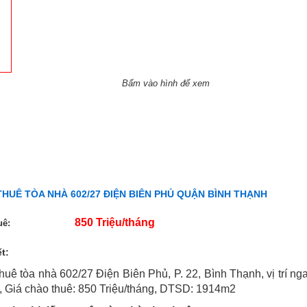
Bấm vào hình để xem
THUÊ TÒA NHÀ 602/27 ĐIỆN BIÊN PHỦ QUẬN BÌNH THẠNH
850 Triệu/tháng
uê:
ết:
huê tòa nhà 602/27 Điện Biên Phủ, P. 22, Bình Thạnh, vị trí ng
, Giá chào thuê: 850 Triệu/tháng, DTSD: 1914m2