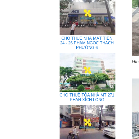
CHO THUÊ NHÀ MẶT TIỀN
24 - 26 PHẠM NGỌC THẠCH
PHƯỜNG 6
Hìn
CHO THUÊ TÒA NHÀ MT 271
PHAN XÍCH LONG