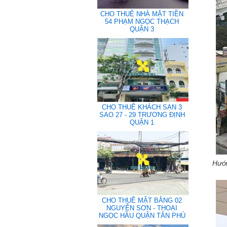
CHO THUÊ NHÀ MẶT TIỀN
54 PHẠM NGỌC THẠCH
QUẬN 3
CHO THUÊ KHÁCH SẠN 3
SAO 27 - 29 TRƯƠNG ĐỊNH
QUẬN 1
Hướ
CHO THUÊ MẶT BẰNG 02
NGUYỄN SƠN - THOẠI
NGỌC HẦU QUẬN TÂN PHÚ