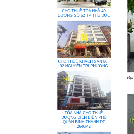
CHO THUÊ TÒA NHÀ 40
ĐƯỜNG SỐ 62 TP THỦ ĐỨC
CHO THUÊ KHÁCH SẠN 90 -
92 NGUYỄN TRI PHƯƠNG
Địa
TÒA NHÀ CHO THUÊ
ĐƯỜNG ĐIỆN BIÊN PHỦ
QUẬN BÌNH THẠNH DT
2646M2