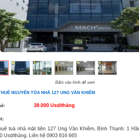
Bấm vào hình để xem
THUÊ NGUYÊN TÒA NHÀ 127 UNG VĂN KHIÊM
39.000 Usd/tháng
uê:
ết:
huê toà nhà mặt tiền 127 Ung Văn Khiêm, Bình Thạnh: 1 H
0 Usd/tháng. Liên hệ 0903 816 665