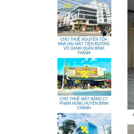
CHO THUÊ NGUYÊN TÒA
NHÀ HAI MẶT TIỀN ĐƯỜNG
VÕ OANH QUẬN BÌNH
THẠNH
CHO THUÊ MẶT BẰNG C7
PHẠM HÙNG HUYỆN BÌNH
CHÁNH