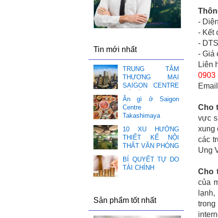
Thông
- Diệ
- Kết
- DT
Tin mới nhất
- Giá
Liên 
TRUNG TÂM
0903 
THƯƠNG MẠI
Emai
SAIGON CENTRE
CÓ GÌ HOT ❤️
Ăn gì ở Saigon
Cho 
Centre
Takashimaya
vực s
xung 
10 XU HƯỚNG
THIẾT KẾ NỘI
các t
THẤT VĂN PHÒNG
Ung V
BÍ QUYẾT TỰ DO
TÀI CHÍNH
Cho 
của m
lạnh,
Sản phẩm tốt nhất
trong
inter