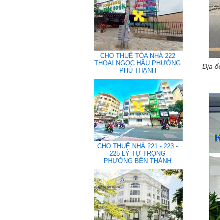
CHO THUÊ TÒA NHÀ 222
THOẠI NGỌC HẦU PHƯỜNG
Địa ố
PHÚ THẠNH
CHO THUÊ NHÀ 221 - 223 -
225 LÝ TỰ TRỌNG
PHƯỜNG BẾN THÀNH