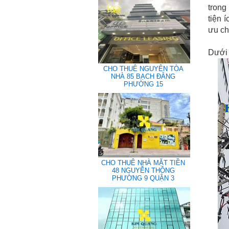
trong
tiện 
ưu ch
Dưới 
CHO THUÊ NGUYÊN TÒA
NHÀ 85 BẠCH ĐẰNG
PHƯỜNG 15
CHO THUÊ NHÀ MẶT TIỀN
48 NGUYỄN THÔNG
PHƯỜNG 9 QUẬN 3