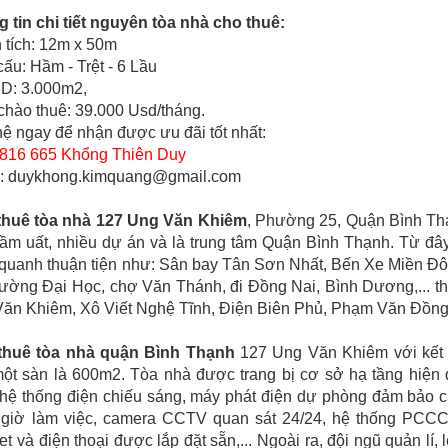
 tin chi tiết nguyên tòa nhà cho thuê:
n tích: 12m x 50m
 cấu: Hầm - Trệt - 6 Lầu
SD: 3.000m2,
 chào thuê: 39.000 Usd/tháng.
hệ ngay để nhận được ưu đãi tốt nhất:
816 665 Khổng Thiên Duy
l: duykhong.kimquang@gmail.com
thuê tòa nhà 127 Ung Văn Khiêm
, Phường 25, Quận Bình Th
ầm uất, nhiều dự án và là trung tâm Quận Bình Thạnh. Từ đâ
quanh thuận tiện như: Sân bay Tân Sơn Nhất, Bến Xe Miền Đ
rường Đại Học, chợ Văn Thánh, đi Đồng Nai, Bình Dương,... t
ăn Khiêm, Xô Viết Nghệ Tĩnh, Điện Biên Phủ, Phạm Văn Đồng,
thuê tòa nhà quận Bình Thạnh
127 Ung Văn Khiêm với kết 
ột sàn là 600m2. Tòa nhà được trang bị cơ sở hạ tầng hiện 
 hệ thống điện chiếu sáng, máy phát điện dự phòng đảm bảo 
 giờ làm việc, camera CCTV quan sát 24/24, hệ thống PCCC
net và điện thoại được lắp đặt sẵn,... Ngoài ra, đội ngũ quản lí