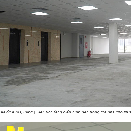
Địa ốc Kim Quang | Diện tích tầng điển hình bên trong tòa nhà cho t