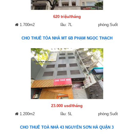
620 triệu/tháng
1.700m2
lầu: 7L
phòng:Suốt
CHO THUÊ TÒA NHÀ MT 6B PHẠM NGỌC THẠCH
23.000 usd/tháng
1.200m2
lầu: 5L
phòng:Suốt
CHO THUÊ TOÀ NHÀ 43 NGUYỄN SƠN HÀ QUẬN 3