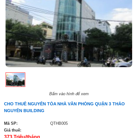
Bấm vào hình để xem
CHO THUÊ NGUYÊN TÒA NHÀ VĂN PHÒNG QUẬN 3 THẢO
NGUYÊN BUILDING
Mã SP:
QTHB005
Giá thuê:
373 Triệu/tháng