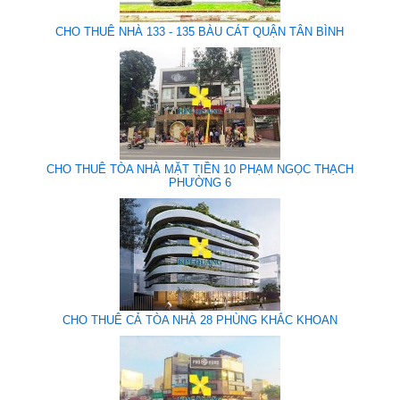
CHO THUÊ NHÀ 133 - 135 BÀU CÁT QUẬN TÂN BÌNH
CHO THUÊ TÒA NHÀ MẶT TIỀN 10 PHẠM NGỌC THẠCH
PHƯỜNG 6
CHO THUÊ CẢ TÒA NHÀ 28 PHÙNG KHẮC KHOAN