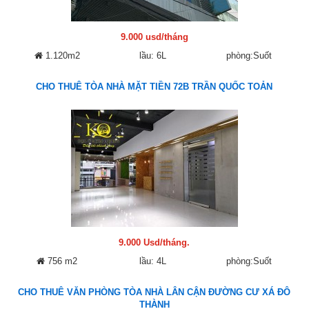
9.000 usd/tháng
1.120m2
lầu: 6L
phòng:Suốt
CHO THUÊ TÒA NHÀ MẶT TIỀN 72B TRẦN QUỐC TOẢN
9.000 Usd/tháng.
756 m2
lầu: 4L
phòng:Suốt
CHO THUÊ VĂN PHÒNG TÒA NHÀ LÂN CẬN ĐƯỜNG CƯ XÁ ĐÔ
THÀNH