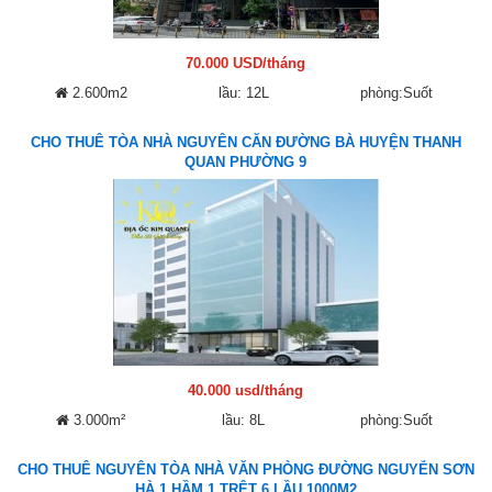
70.000 USD/tháng
2.600m2
lầu: 12L
phòng:Suốt
CHO THUÊ TÒA NHÀ NGUYÊN CĂN ĐƯỜNG BÀ HUYỆN THANH
QUAN PHƯỜNG 9
40.000 usd/tháng
3.000m²
lầu: 8L
phòng:Suốt
CHO THUÊ NGUYÊN TÒA NHÀ VĂN PHÒNG ĐƯỜNG NGUYỄN SƠN
HÀ 1 HẦM 1 TRỆT 6 LẦU 1000M2