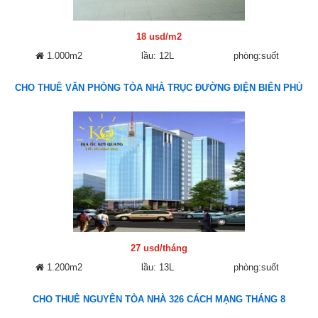
18 usd/m2
1.000m2
lầu: 12L
phòng:suốt
CHO THUÊ VĂN PHÒNG TÒA NHÀ TRỤC ĐƯỜNG ĐIỆN BIÊN PHỦ
27 usd/tháng
1.200m2
lầu: 13L
phòng:suốt
CHO THUÊ NGUYÊN TÒA NHÀ 326 CÁCH MẠNG THÁNG 8