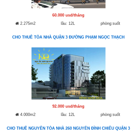
60.000 usd/tháng
2.275m2
lầu: 12L
phòng:suốt
CHO THUÊ TÒA NHÀ QUẬN 3 ĐƯỜNG PHẠM NGỌC THẠCH
92.000 usd/tháng
4.000m2
lầu: 12L
phòng:suốt
CHO THUÊ NGUYÊN TÒA NHÀ 260 NGUYỄN ĐÌNH CHIỂU QUẬN 3