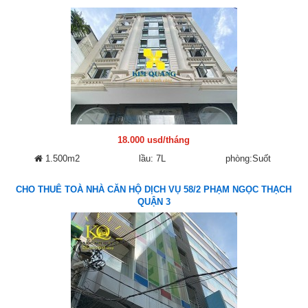
18.000 usd/tháng
1.500m2
lầu: 7L
phòng:Suốt
CHO THUÊ TOÀ NHÀ CĂN HỘ DỊCH VỤ 58/2 PHẠM NGỌC THẠCH
QUẬN 3