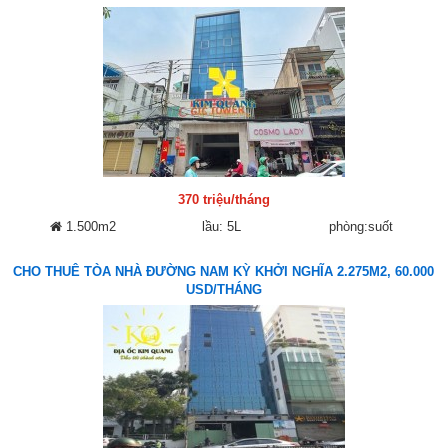
370 triệu/tháng
1.500m2
lầu: 5L
phòng:suốt
CHO THUÊ TÒA NHÀ ĐƯỜNG NAM KỲ KHỞI NGHĨA 2.275M2, 60.000
USD/THÁNG