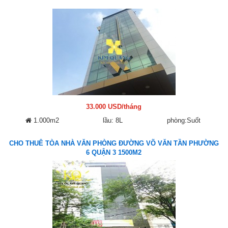
33.000 USD/tháng
1.000m2
lầu: 8L
phòng:Suốt
CHO THUÊ TÒA NHÀ VĂN PHÒNG ĐƯỜNG VÕ VĂN TẦN PHƯỜNG
6 QUẬN 3 1500M2