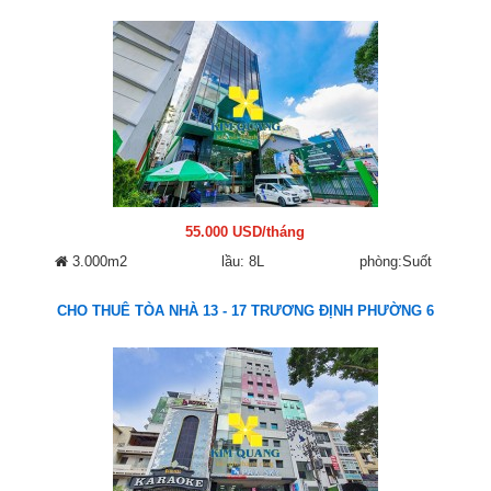
55.000 USD/tháng
3.000m2
lầu: 8L
phòng:Suốt
CHO THUÊ TÒA NHÀ 13 - 17 TRƯƠNG ĐỊNH PHƯỜNG 6