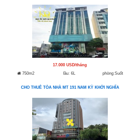
17.000 USD/tháng
750m2
lầu: 6L
phòng:Suốt
CHO THUÊ TÒA NHÀ MT 191 NAM KỲ KHỞI NGHĨA