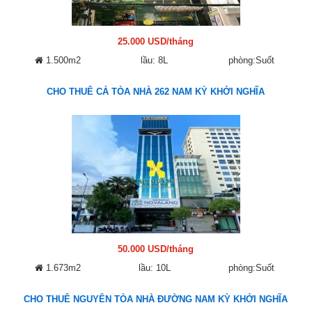
25.000 USD/tháng
1.500m2
lầu: 8L
phòng:Suốt
CHO THUÊ CẢ TÒA NHÀ 262 NAM KỲ KHỞI NGHĨA
50.000 USD/tháng
1.673m2
lầu: 10L
phòng:Suốt
CHO THUÊ NGUYÊN TÒA NHÀ ĐƯỜNG NAM KỲ KHỞI NGHĨA