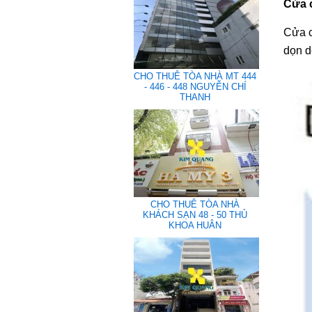
Cửa 
Cửa c
dọn d
CHO THUÊ TÒA NHÀ MT 444
- 446 - 448 NGUYỄN CHÍ
THANH
CHO THUÊ TÒA NHÀ
KHÁCH SẠN 48 - 50 THỦ
KHOA HUÂN