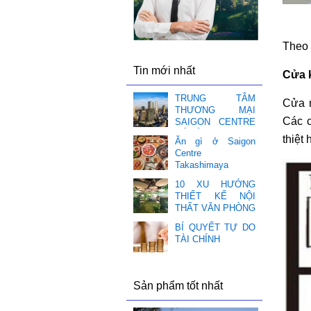
Theo 
Tin mới nhất
Cửa 
TRUNG TÂM
Cửa n
THƯƠNG MẠI
Các c
SAIGON CENTRE
CÓ GÌ HOT ❤️
thiệt 
Ăn gì ở Saigon
Centre
Takashimaya
10 XU HƯỚNG
THIẾT KẾ NỘI
THẤT VĂN PHÒNG
BÍ QUYẾT TỰ DO
TÀI CHÍNH
Sản phẩm tốt nhất