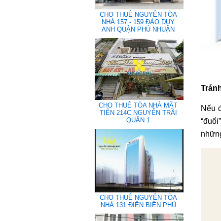
CHO THUÊ NGUYÊN TÒA
NHÀ 157 - 159 ĐÀO DUY
ANH QUẬN PHÚ NHUẬN
Trán
CHO THUÊ TÒA NHÀ MẶT
Nếu đ
TIỂN 214C NGUYỄN TRÃI
QUẬN 1
“đuổi
những
CHO THUÊ NGUYÊN TÒA
NHÀ 131 ĐIỆN BIÊN PHỦ