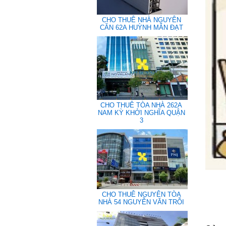
CHO THUÊ NHÀ NGUYÊN
CĂN 62A HUỲNH MẪN ĐẠT
CHO THUÊ TÒA NHÀ 262A
NAM KỲ KHỞI NGHĨA QUẬN
3
CHO THUÊ NGUYÊN TÒA
NHÀ 54 NGUYỄN VĂN TRỖI