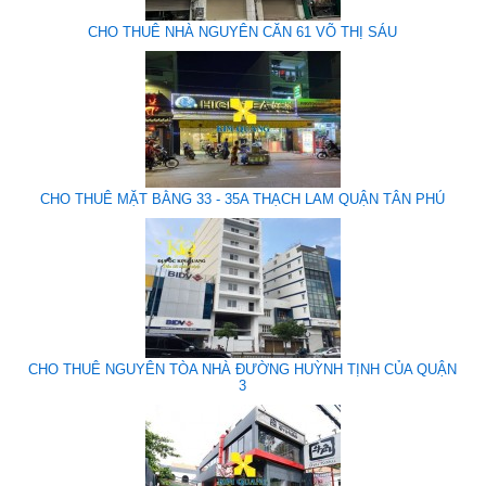
CHO THUÊ NHÀ NGUYÊN CĂN 61 VÕ THỊ SÁU
CHO THUÊ MẶT BẰNG 33 - 35A THẠCH LAM QUẬN TÂN PHÚ
CHO THUÊ NGUYÊN TÒA NHÀ ĐƯỜNG HUỲNH TỊNH CỦA QUẬN
3