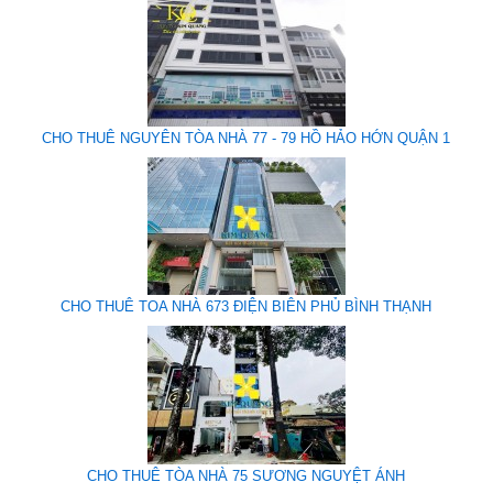
CHO THUÊ NGUYÊN TÒA NHÀ 77 - 79 HỒ HẢO HỚN QUẬN 1
CHO THUÊ TOA NHÀ 673 ĐIỆN BIÊN PHỦ BÌNH THẠNH
CHO THUÊ TÒA NHÀ 75 SƯƠNG NGUYỆT ÁNH