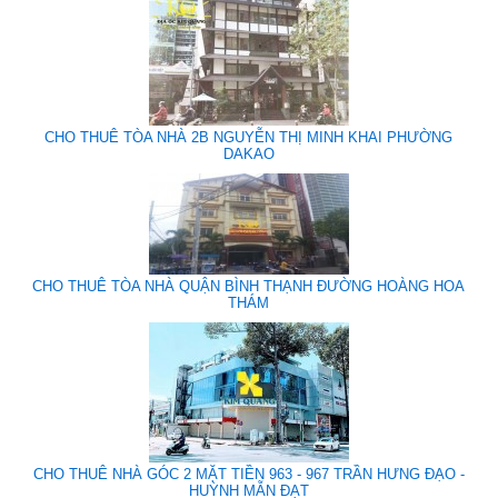
CHO THUÊ TÒA NHÀ 2B NGUYỄN THỊ MINH KHAI PHƯỜNG
DAKAO
CHO THUÊ TÒA NHÀ QUẬN BÌNH THẠNH ĐƯỜNG HOÀNG HOA
THÁM
CHO THUÊ NHÀ GÓC 2 MẶT TIỀN 963 - 967 TRẦN HƯNG ĐẠO -
HUỲNH MẪN ĐẠT