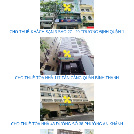
CHO THUÊ KHÁCH SẠN 3 SAO 27 - 29 TRƯƠNG ĐỊNH QUẬN 1
CHO THUÊ TÒA NHÀ 117 TÂN CẢNG QUÂN BÌNH THẠNH
CHO THUÊ TÒA NHÀ 43 ĐƯỜNG SỐ 38 PHƯỜNG AN KHÁNH