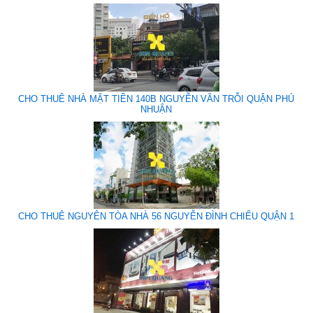
CHO THUÊ NHÀ MẶT TIỀN 140B NGUYỄN VĂN TRỖI QUẬN PHÚ
NHUẬN
CHO THUÊ NGUYÊN TÒA NHÀ 56 NGUYỄN ĐÌNH CHIỂU QUẬN 1