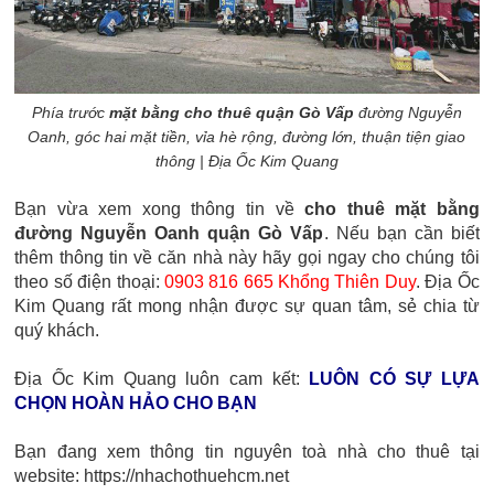
Phía trước
mặt bằng cho thuê quận Gò Vấp
đường Nguyễn
Oanh, góc hai mặt tiền, vỉa hè rộng, đường lớn, thuận tiện giao
thông | Địa Ốc Kim Quang
Bạn vừa xem xong thông tin về
cho thuê mặt bằng
đường Nguyễn Oanh quận Gò Vấp
. Nếu bạn cần biết
thêm thông tin về căn nhà này hãy gọi ngay cho chúng tôi
theo số điện thoại:
0903 816 665 Khổng Thiên Duy
. Địa Ốc
Kim Quang rất mong nhận được sự quan tâm, sẻ chia từ
quý khách.
Địa Ốc Kim Quang luôn cam kết:
LUÔN CÓ SỰ LỰA
CHỌN HOÀN HẢO CHO BẠN
Bạn đang xem thông tin nguyên toà nhà cho thuê tại
website: https://nhachothuehcm.net