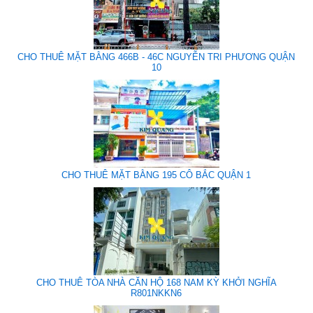
CHO THUÊ MẶT BẰNG 466B - 46C NGUYỄN TRI PHƯƠNG QUẬN
10
CHO THUÊ MẶT BẰNG 195 CÔ BẮC QUẬN 1
CHO THUÊ TÒA NHÀ CĂN HỘ 168 NAM KỲ KHỞI NGHĨA
R801NKKN6