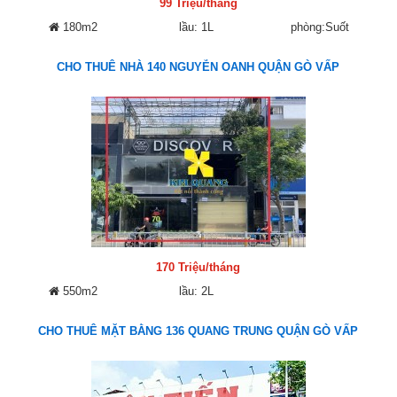
99 Triệu/tháng
180m2
lầu: 1L
phòng:Suốt
CHO THUÊ NHÀ 140 NGUYỄN OANH QUẬN GÒ VẤP
170 Triệu/tháng
550m2
lầu: 2L
CHO THUÊ MẶT BẰNG 136 QUANG TRUNG QUẬN GÒ VẤP