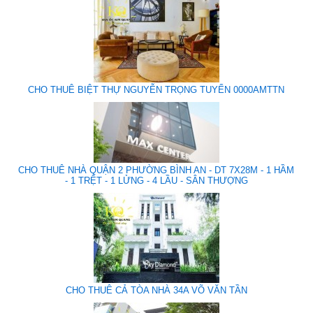
CHO THUÊ BIỆT THỰ NGUYỄN TRỌNG TUYỂN 0000AMTTN
CHO THUÊ NHÀ QUẬN 2 PHƯỜNG BÌNH AN - DT 7X28M - 1 HẦM
- 1 TRỆT - 1 LỬNG - 4 LẦU - SÂN THƯỢNG
CHO THUÊ CẢ TÒA NHÀ 34A VÕ VĂN TẦN