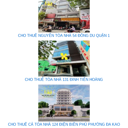
CHO THUÊ NGUYÊN TÒA NHÀ 54 ĐÔNG DU QUẬN 1
CHO THUÊ TÒA NHÀ 131 ĐINH TIÊN HOÀNG
CHO THUÊ CẢ TÒA NHÀ 124 ĐIỆN BIÊN PHỦ PHƯỜNG ĐA KAO