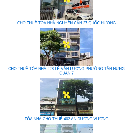
CHO THUÊ TÒA NHÀ NGUYÊN CĂN 27 QUỐC HƯƠNG
CHO THUÊ TÒA NHÀ 228 LÊ VĂN LƯƠNG PHƯỜNG TÂN HƯNG
QUẬN 7
TÒA NHÀ CHO THUÊ 402 AN DƯƠNG VƯƠNG