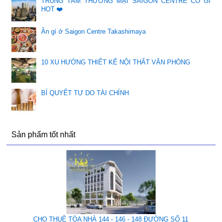
TRUNG TÂM THƯƠNG MẠI SAIGON CENTRE CÓ GÌ
HOT ❤️
Ăn gì ở Saigon Centre Takashimaya
10 XU HƯỚNG THIẾT KẾ NỘI THẤT VĂN PHÒNG
BÍ QUYẾT TỰ DO TÀI CHÍNH
Sản phẩm tốt nhất
CHO THUÊ TÒA NHÀ 144 - 146 - 148 ĐƯỜNG SỐ 11