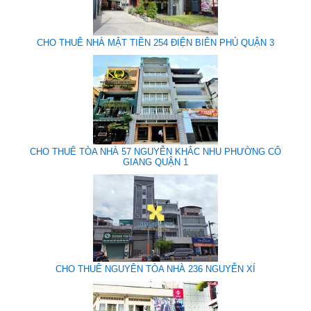
CHO THUÊ NHÀ MẬT TIỀN 254 ĐIỆN BIÊN PHỦ QUẬN 3
CHO THUÊ TÒA NHÀ 57 NGUYỄN KHẮC NHU PHƯỜNG CÔ
GIANG QUẬN 1
CHO THUÊ NGUYÊN TÒA NHÀ 236 NGUYỄN XÍ