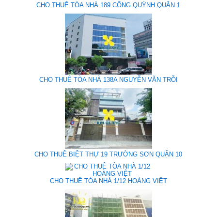
CHO THUÊ TÒA NHÀ 189 CỐNG QUỲNH QUẬN 1
CHO THUÊ TÒA NHÀ 138A NGUYỄN VĂN TRỖI
CHO THUÊ BIỆT THỰ 19 TRƯỜNG SƠN QUẬN 10
CHO THUÊ TÒA NHÀ 1/12 HOÀNG VIỆT