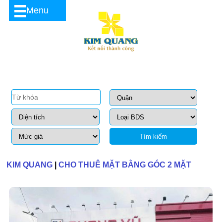
Menu
Tìm kiếm
KIM QUANG
|
CHO THUÊ MẶT BẰNG GÓC 2 MẶT
TIỀN 2A NGUYỄN OANH GÒ VẤP