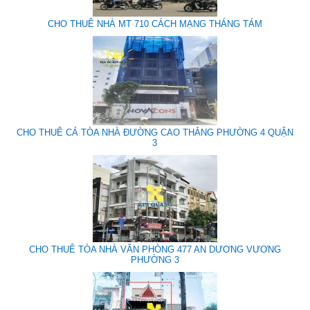
CHO THUÊ NHÀ MT 710 CÁCH MẠNG THÁNG TÁM
CHO THUÊ CẢ TÒA NHÀ ĐƯỜNG CAO THẮNG PHƯỜNG 4 QUẬN
3
CHO THUÊ TÒA NHÀ VĂN PHÒNG 477 AN DƯƠNG VƯƠNG
PHƯỜNG 3