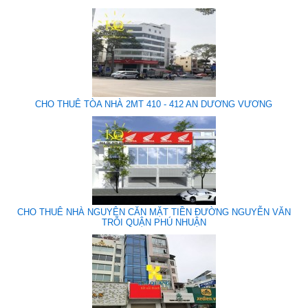
CHO THUÊ TÒA NHÀ 2MT 410 - 412 AN DƯƠNG VƯƠNG
CHO THUÊ NHÀ NGUYÊN CĂN MẶT TIỀN ĐƯỜNG NGUYỄN VĂN
TRỖI QUẬN PHÚ NHUẬN