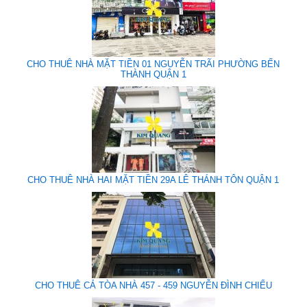
CHO THUÊ NHÀ MẶT TIỀN 01 NGUYỄN TRÃI PHƯỜNG BẾN
THÀNH QUẬN 1
CHO THUÊ NHÀ HAI MẶT TIỀN 29A LÊ THÁNH TÔN QUẬN 1
CHO THUÊ CẢ TÒA NHÀ 457 - 459 NGUYỄN ĐÌNH CHIỂU