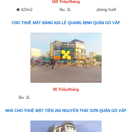
160 Triệu/tháng
422m2
lầu: 2L
phòng:Suốt
CHO THUÊ MẶT BẰNG 626 LÊ QUANG ĐỊNH QUẬN GÒ VẤP
80 Triệu/tháng
lầu: 2L
NHÀ CHO THUÊ MẶT TIỀN 260 NGUYỄN THÁI SƠN QUẬN GÒ VẤP