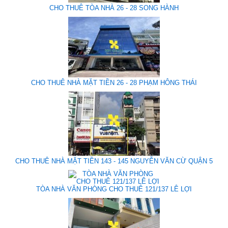
CHO THUÊ TÒA NHÀ 26 - 28 SONG HÀNH
CHO THUÊ NHÀ MẶT TIỀN 26 - 28 PHẠM HÔNG THÁI
CHO THUÊ NHÀ MẶT TIỀN 143 - 145 NGUYỄN VĂN CỪ QUẬN 5
TÒA NHÀ VĂN PHÒNG CHO THUÊ 121/137 LÊ LỢI