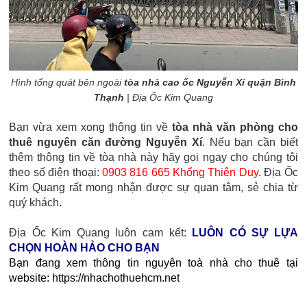
Hình tổng quát bên ngoài
tòa nhà cao ốc Nguyễn Xí quận Bình
Thạnh
| Địa Ốc Kim Quang
Bạn vừa xem xong thông tin về
tòa nhà văn phòng cho
thuê nguyên căn đường Nguyễn Xí
. Nếu bạn cần biết
thêm thông tin về tòa nhà này hãy gọi ngay cho chúng tôi
theo số điện thoại:
0903 816 665 Khổng Thiên Duy
. Địa Ốc
Kim Quang rất mong nhận được sự quan tâm, sẻ chia từ
quý khách.
Địa Ốc Kim Quang luôn cam kết:
LUÔN CÓ SỰ LỰA
CHỌN HOÀN HẢO CHO BẠN
Bạn đang xem thông tin nguyên toà nhà cho thuê tại
website: https://nhachothuehcm.net