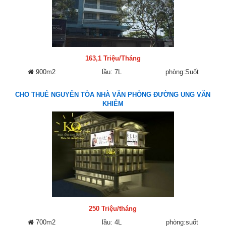
163,1 Triệu/Tháng
900m2
lầu: 7L
phòng:Suốt
CHO THUÊ NGUYÊN TÒA NHÀ VĂN PHÒNG ĐƯỜNG UNG VĂN
KHIÊM
250 Triệu/tháng
700m2
lầu: 4L
phòng:suốt