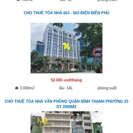
CHO THUÊ TÒA NHÀ 663 - 665 ĐIỆN BIÊN PHỦ
52.000 usd/tháng
3.000m2
lầu: 14L
phòng:suốt
CHO THUÊ TÒA NHÀ VĂN PHÒNG QUẬN BÌNH THẠNH PHƯỜNG 25
DT 2000M2