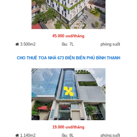
45.000 usd/tháng
3.500m2
lầu: 7L
phòng:suốt
CHO THUÊ TOA NHÀ 673 ĐIỆN BIÊN PHỦ BÌNH THẠNH
19.000 usd/tháng
1.140m2
lầu: 8L
phòng:suốt