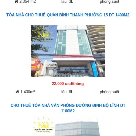
2.054 m2
lầu: 3L
phòng:suốt
TÒA NHÀ CHO THUÊ QUẬN BÌNH THẠNH PHƯỜNG 15 DT 1400M2
22.000 usd/tháng
1.400m²
lầu: 8L
phòng:suốt
CHO THUÊ TÒA NHÀ VĂN PHÒNG ĐƯỜNG ĐINH BỘ LĨNH DT
1100M2