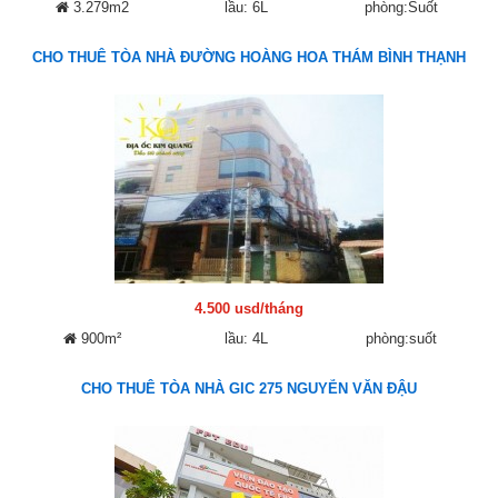
3.279m2
lầu: 6L
phòng:Suốt
CHO THUÊ TÒA NHÀ ĐƯỜNG HOÀNG HOA THÁM BÌNH THẠNH
4.500 usd/tháng
900m²
lầu: 4L
phòng:suốt
CHO THUÊ TÒA NHÀ GIC 275 NGUYỄN VĂN ĐẬU