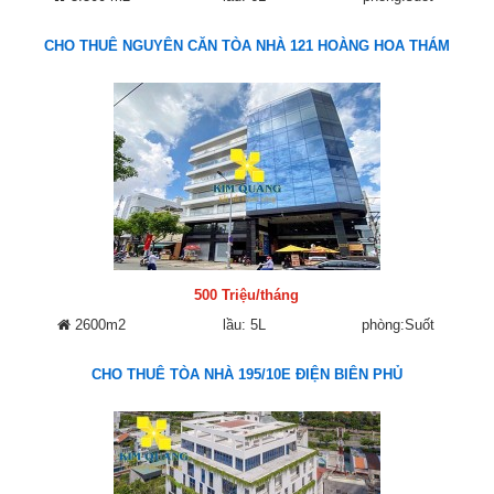
CHO THUÊ NGUYÊN CĂN TÒA NHÀ 121 HOÀNG HOA THÁM
500 Triệu/tháng
2600m2
lầu: 5L
phòng:Suốt
CHO THUÊ TÒA NHÀ 195/10E ĐIỆN BIÊN PHỦ