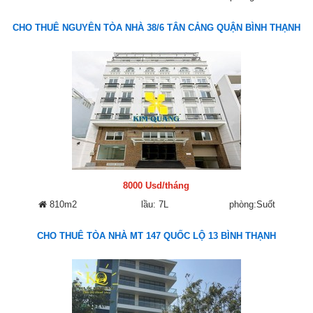
CHO THUÊ NGUYÊN TÒA NHÀ 38/6 TÂN CẢNG QUẬN BÌNH THẠNH
8000 Usd/tháng
810m2
lầu: 7L
phòng:Suốt
CHO THUÊ TÒA NHÀ MT 147 QUỐC LỘ 13 BÌNH THẠNH