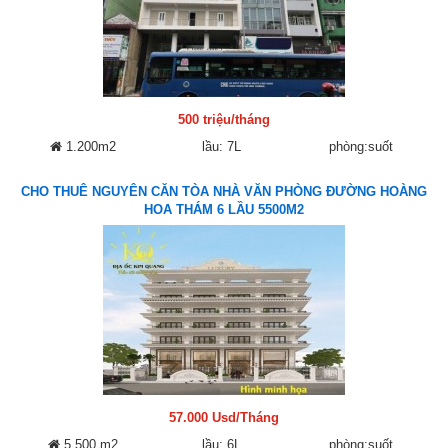
500 triệu/tháng
1.200m2
lầu: 7L
phòng:suốt
CHO THUÊ NGUYÊN CĂN TÒA NHÀ VĂN PHÒNG ĐƯỜNG HOÀNG
HOA THÁM 6 LẦU 5500M2
57.000 Usd/Tháng
5.500 m2
lầu: 6L
phòng:suốt