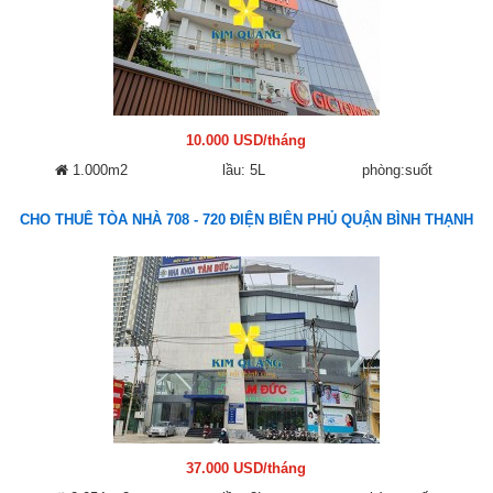
10.000 USD/tháng
1.000m2
lầu: 5L
phòng:suốt
CHO THUÊ TÒA NHÀ 708 - 720 ĐIỆN BIÊN PHỦ QUẬN BÌNH THẠNH
37.000 USD/tháng