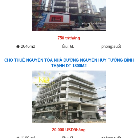
750 tr/tháng
2646m2
lầu: 6L
phòng:suốt
CHO THUÊ NGUYÊN TÒA NHÀ ĐƯỜNG NGUYỄN HUY TƯỞNG BÌNH
THẠNH DT 1800M2
20.000 USD/tháng