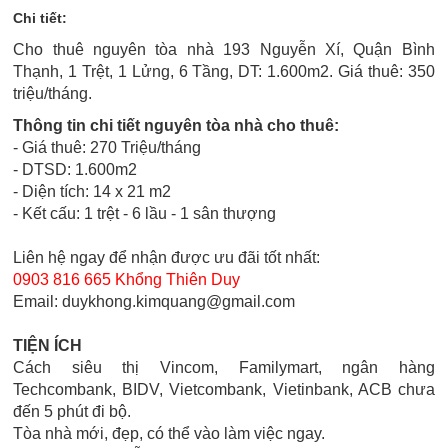
Chi tiết:
Cho thuê nguyên tòa nhà 193 Nguyễn Xí, Quận Bình
Thạnh, 1 Trệt, 1 Lửng, 6 Tầng, DT: 1.600m2. Giá thuê: 350
triệu/tháng.
Thông tin chi tiết nguyên tòa nhà cho thuê:
- Giá thuê: 270 Triệu/tháng
- DTSD: 1.600m2
- Diện tích: 14 x 21 m2
-
Kết cấu: 1 trệt - 6 lầu - 1 sân thượng
Liên hệ ngay để nhận được ưu đãi tốt nhất:
0903 816 665 Khổng Thiên Duy
Email: duykhong.kimquang@gmail.com
TIỆN ÍCH
Cách siêu thị Vincom, Familymart, ngân hàng
Techcombank, BIDV, Vietcombank, Vietinbank, ACB chưa
đến 5 phút đi bộ.
Tòa nhà mới, đẹp, có thể vào làm việc ngay.