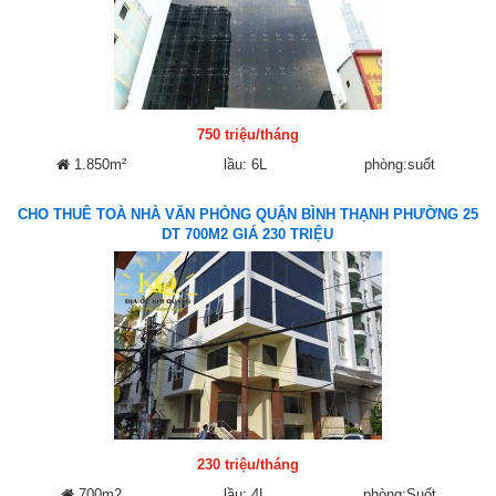
750 triệu/tháng
1.850m²
lầu: 6L
phòng:suốt
CHO THUÊ TOÀ NHÀ VĂN PHÒNG QUẬN BÌNH THẠNH PHƯỜNG 25
DT 700M2 GIÁ 230 TRIỆU
230 triệu/tháng
700m2
lầu: 4L
phòng:Suốt