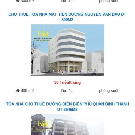
3000m²
lầu: 7L
phòng:suốt
CHO THUÊ TÒA NHÀ MẶT TIỀN ĐƯỜNG NGUYỄN VĂN ĐẬU DT
800M2
90 Triệu/tháng
800 m2
lầu: 4L
phòng:suốt
TÒA NHÀ CHO THUÊ ĐƯỜNG ĐIỆN BIÊN PHỦ QUẬN BÌNH THẠNH
DT 2646M2