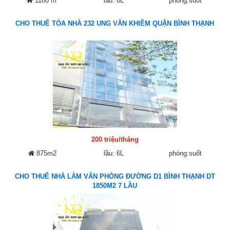
1100 m²
lầu: 6L
phòng:suốt
CHO THUÊ TÒA NHÀ 232 UNG VĂN KHIÊM QUẬN BÌNH THẠNH
200 triệu/tháng
875m2
lầu: 6L
phòng:suốt
CHO THUÊ NHÀ LÀM VĂN PHÒNG ĐƯỜNG D1 BÌNH THẠNH DT
1850M2 7 LẦU