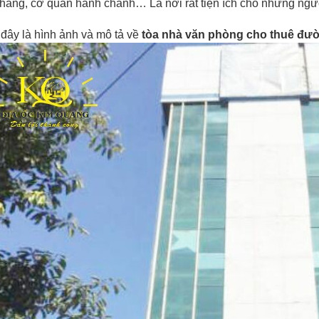
hàng, cơ quan hành chánh… Là nơi rất tiện ích cho những ngườ
đây là hình ảnh và mô tả về
tòa nhà văn phòng cho thuê
đườ