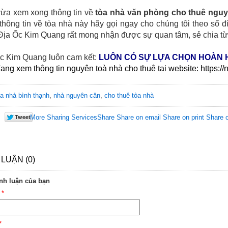
ừa xem xong thông tin về
tòa nhà văn phòng cho thuê ngu
thông tin về tòa nhà này hãy gọi ngay cho chúng tôi theo số đ
 Địa Ốc Kim Quang rất mong nhận được sự quan tâm, sẻ chia t
c Kim Quang luôn cam kết:
LUÔN CÓ SỰ LỰA CHỌN HOÀN 
ang xem thông tin nguyên toà nhà cho thuê tại website: https:
òa nhà bình thạnh
,
nhà nguyên căn
,
cho thuê tòa nhà
More Sharing Services
Share
Share on email
Share on print
Share 
 LUẬN (0)
nh luận của bạn
n
*
*