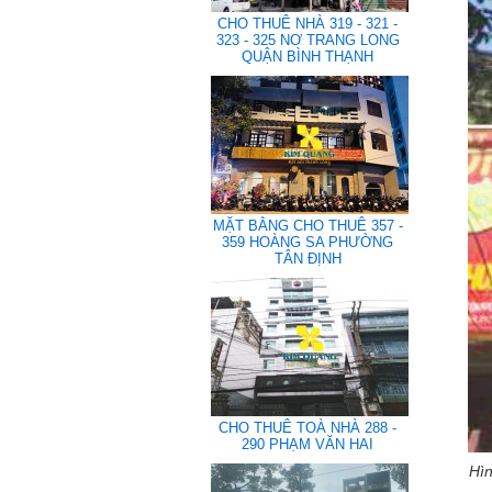
CHO THUÊ NHÀ 319 - 321 -
323 - 325 NƠ TRANG LONG
QUẬN BÌNH THẠNH
MẶT BẰNG CHO THUÊ 357 -
359 HOÀNG SA PHƯỜNG
TÂN ĐỊNH
CHO THUÊ TOÀ NHÀ 288 -
290 PHẠM VĂN HAI
Hìn