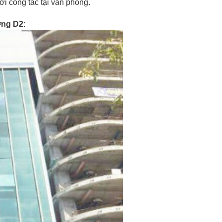
i công tác tại văn phòng.
ng D2
: