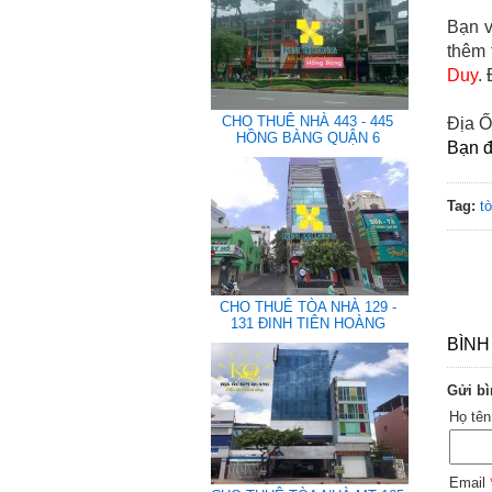
Bạn v
thêm 
Duy
.
CHO THUÊ NHÀ 443 - 445
Địa Ố
HỒNG BÀNG QUẬN 6
Bạn đ
Tag:
t
CHO THUÊ TÒA NHÀ 129 -
131 ĐINH TIÊN HOÀNG
BÌNH
Gửi bì
Họ tê
Email