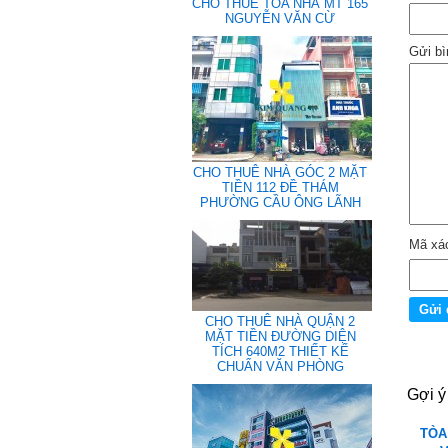
CHO THUÊ TÒA NHÀ MT 165
NGUYỄN VĂN CỪ
Gửi bì
CHO THUÊ NHÀ GÓC 2 MẶT
TIỀN 112 ĐỀ THÁM
PHƯỜNG CẦU ÔNG LÃNH
Mã xá
CHO THUÊ NHÀ QUẬN 2
MẶT TIỀN ĐƯỜNG DIỆN
TÍCH 640M2 THIẾT KẾ
CHUẨN VĂN PHÒNG
Gợi ý
TÒA