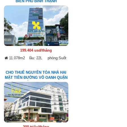
BIÊN PHỦ BÌNH THẠNH
199.404 usd/tháng
11.078m2
lầu: 22L
phòng:Suốt
CHO THUÊ NGUYÊN TÒA NHÀ HAI
MẶT TIỀN ĐƯỜNG VÕ OANH QUẬN
BÌNH THẠNH
200 triệu/tháng