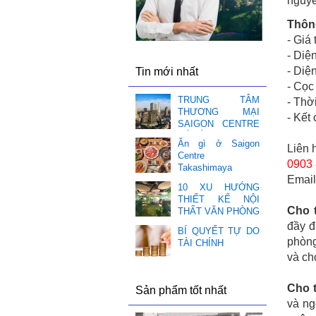
nguyê
Thông
-
Giá 
-
Diện
-
Diện
Tin mới nhất
-
Cọc 
TRUNG TÂM
-
Thời
THƯƠNG MẠI
-
Kết 
SAIGON CENTRE
CÓ GÌ HOT ❤️
Ăn gì ở Saigon
Liên 
Centre
0903 
Takashimaya
Emai
10 XU HƯỚNG
THIẾT KẾ NỘI
Cho 
THẤT VĂN PHÒNG
đầy đ
BÍ QUYẾT TỰ DO
phòng
TÀI CHÍNH
và cho
Cho 
Sản phẩm tốt nhất
và ng