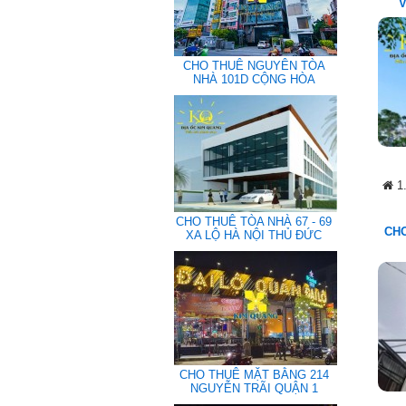
V
CHO THUÊ NGUYÊN TÒA
NHÀ 101D CỘNG HÒA
1
CHO THUÊ TÒA NHÀ 67 - 69
CHO
XA LỘ HÀ NỘI THỦ ĐỨC
CHO THUÊ MẶT BẰNG 214
NGUYỄN TRÃI QUẬN 1