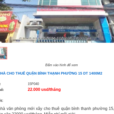
Bấm vào hình để xem
NHÀ CHO THUÊ QUẬN BÌNH THẠNH PHƯỜNG 15 DT 1400M2
:
15P040
22.000 usd/tháng
uê:
ết:
hà văn phòng mới xây cho thuê quận bình thạnh phường 15, 