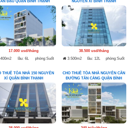
ĂN ĐẬU QUẬN BÌNH THẠNH
NGUYỄN XÍ BÌNH THẠNH
17.000 usd/tháng
38.500 usd/tháng
.400m2
lầu: 6L
phòng:Suốt
3.500m2
lầu: 12L
phòng:Suốt
 THUÊ TÒA NHÀ 150 NGUYỄN
CHO THUÊ TÒA NHÀ NGUYÊN CĂN
XÍ QUẬN BÌNH THẠNH
ĐƯỜNG TÂN CẢNG QUẬN BÌNH
THẠNH
28.000 usd/tháng
240 triệu/tháng