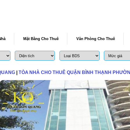
Nhà
Mặt Bằng Cho Thuê
Văn Phòng Cho Thuê
 QUANG
|
TÒA NHÀ CHO THUÊ QUẬN BÌNH THẠNH PHƯỜNG