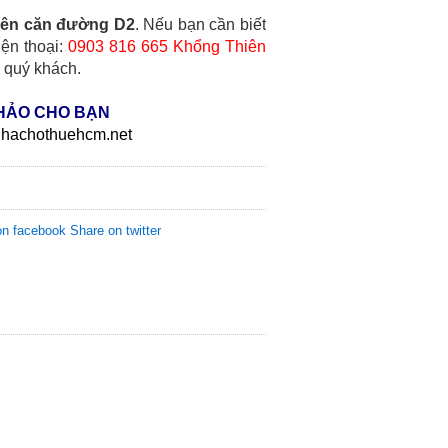
yên căn đường D2
. Nếu bạn cần biết
iện thoại:
0903 816 665 Khổng Thiên
ừ quý khách.
HẢO CHO BẠN
//nhachothuehcm.net
on facebook
Share on twitter