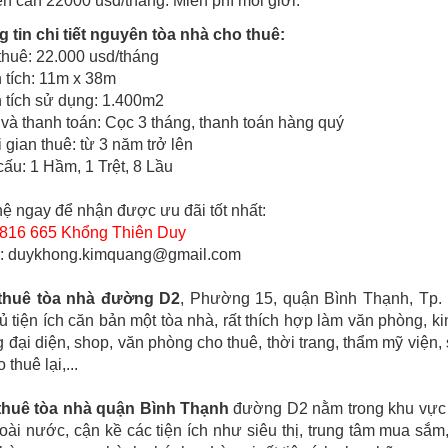
n căn 22000 usd/tháng. Miễn phí môi giới.
 tin chi tiết nguyên tòa nhà cho thuê:
thuê: 22.000 usd/tháng
 tích: 11m x 38m
 tích sử dụng: 1.400m2
và thanh toán: Cọc 3 tháng, thanh toán hàng quý
 gian thuê: từ 3 năm trở lên
cấu: 1 Hầm, 1 Trệt, 8 Lầu
hệ ngay để nhận được ưu đãi tốt nhất:
816 665 Khổng Thiên Duy
l: duykhong.kimquang@gmail.com
thuê tòa nhà đường D2
, Phường 15, quận Bình Thạnh, Tp.
ủ tiện ích căn bản một tòa nhà, rất thích hợp làm văn phòng, kin
 đại diện, shop, văn phòng cho thuê, thời trang, thẩm mỹ viện,
 thuê lại,...
thuê tòa nhà quận Bình Thạnh
đường D2 nằm trong khu vực t
oài nước, cận kề các tiện ích như siêu thị, trung tâm mua sắm