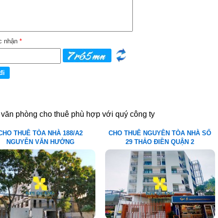
c nhận
*
 văn phòng cho thuê phù hợp với quý công ty
CHO THUÊ TÒA NHÀ 188/A2
CHO THUÊ NGUYÊN TÒA NHÀ SỐ
NGUYỄN VĂN HƯỞNG
29 THẢO ĐIỀN QUẬN 2