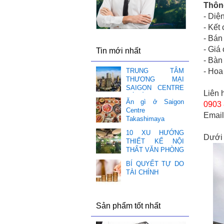
Thông
- Diệ
- Kết
- Bán
- Giá
Tin mới nhất
- Bàn
- Hoa
TRUNG TÂM
THƯƠNG MẠI
SAIGON CENTRE
Liên 
CÓ GÌ HOT ❤️
Ăn gì ở Saigon
0903 
Centre
Emai
Takashimaya
10 XU HƯỚNG
Dưới 
THIẾT KẾ NỘI
THẤT VĂN PHÒNG
BÍ QUYẾT TỰ DO
TÀI CHÍNH
Sản phẩm tốt nhất