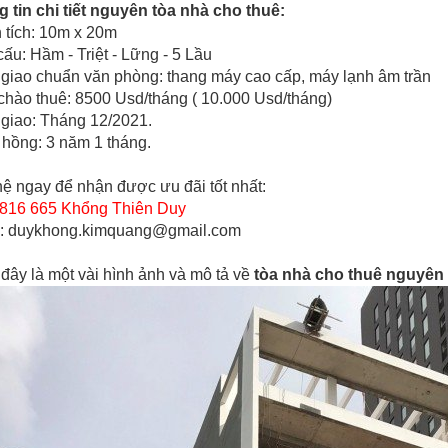
 tin chi tiết nguyên tòa nhà cho thuê:
n tích: 10m x 20m
 cấu: Hầm - Triệt - Lững - 5 Lầu
 giao chuẩn văn phòng: thang máy cao cấp, máy lạnh âm trần
 chào thuê: 8500 Usd/tháng ( 10.000 Usd/tháng)
 giao: Tháng 12/2021.
 hồng: 3 năm 1 tháng.
hệ ngay để nhận được ưu đãi tốt nhất:
816 665 Khổng Thiên Duy
l: duykhong.kimquang@gmail.com
đây là một vài hình ảnh và mô tả về
tòa nhà cho thuê nguyên 