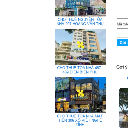
CHO THUÊ NGUYÊN TÒA
NHÀ 207 HOÀNG VĂN THỤ
Mã xá
Gợi ý
CHO THUÊ TÒA NHÀ 487 -
489 ĐIỆN BIÊN PHỦ
CHO THUÊ TÒA NHÀ MẶT
TIỀN 306 XÔ VIẾT NGHỆ
TĨNH