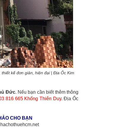
, thiết kế đơn giản, hiện đại | Địa Ốc Kim
Thủ Đức
. Nếu bạn cần biết thêm thông
03 816 665 Khổng Thiên Duy
. Địa Ốc
HẢO CHO BẠN
//nhachothuehcm.net