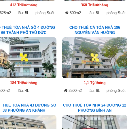
412 Triệu/tháng
368 Triệu/tháng
628m2
lầu: 5L
phòng:Suốt
500m2
lầu: 5L
phòng:Suốt
 THUÊ TÒA NHÀ SỐ 4 ĐƯỜNG
CHO THUÊ CẢ TÒA NHÀ 196
66 THÀNH PHỐ THỦ ĐỨC
NGUYỄN VĂN HƯỞNG
184 Triệu/tháng
1,1 Tỷ/tháng
00m2
lầu: 4L
2500m2
lầu: 6L
phòng:Suốt
 THUÊ TÒA NHÀ 43 ĐƯỜNG SỐ
CHO THUÊ TÒA NHÀ 24 ĐƯỜNG 12
38 PHƯỜNG AN KHÁNH
PHƯỜNG BÌNH AN