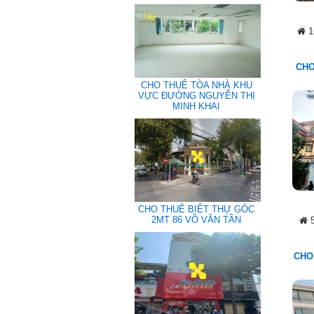
1
CHO
CHO THUÊ TÒA NHÀ KHU
VỰC ĐƯỜNG NGUYỄN THỊ
MINH KHAI
CHO THUÊ BIỆT THỰ GÓC
2MT 86 VÕ VĂN TẦN
5
CHO