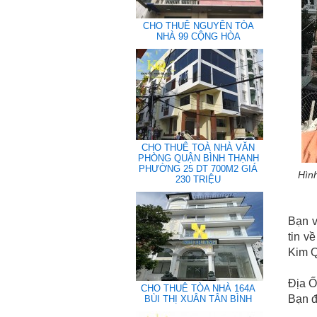
CHO THUÊ NGUYÊN TÒA
NHÀ 99 CỘNG HÒA
CHO THUÊ TOÀ NHÀ VĂN
PHÒNG QUẬN BÌNH THẠNH
PHƯỜNG 25 DT 700M2 GIÁ
Hìn
230 TRIỆU
Bạn v
tin v
Kim Q
Địa Ố
CHO THUÊ TÒA NHÀ 164A
Bạn đ
BÙI THỊ XUÂN TÂN BÌNH