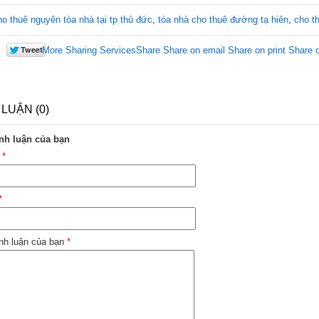
ho thuê nguyên tòa nhà tại tp thủ đức
,
tòa nhà cho thuê đường tạ hiên
,
cho t
More Sharing Services
Share
Share on email
Share on print
Share 
 LUẬN (0)
nh luận của bạn
n
*
*
nh luận của bạn
*