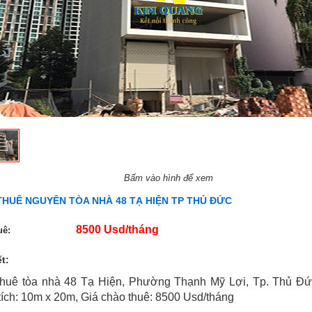
Bấm vào hình để xem
THUÊ NGUYÊN TÒA NHÀ 48 TẠ HIỆN TP THỦ ĐỨC
8500 Usd/tháng
uê:
ết:
huê tòa nhà 48 Tạ Hiện, Phường Thạnh Mỹ Lợi, Tp. Thủ Đức,
tích: 10m x 20m, Giá chào thuê: 8500 Usd/tháng