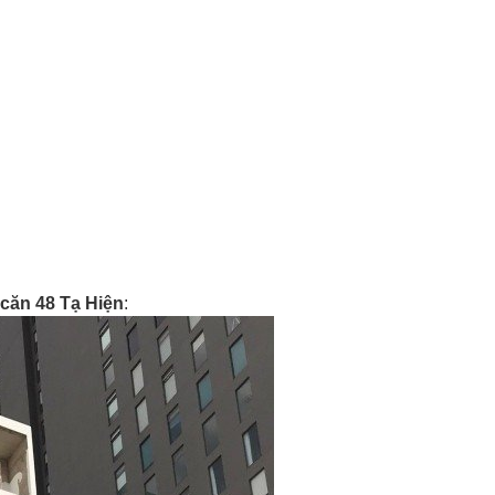
căn 48 Tạ Hiện
: