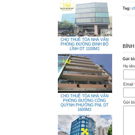
Tag:
c
CHO THUÊ TÒA NHÀ VĂN
PHÒNG ĐƯỜNG ĐINH BỘ
BÌNH
LĨNH DT 1100M2
Gửi bì
Họ tê
Email
CHO THUÊ TÒA NHÀ VĂN
PHÒNG ĐƯỜNG CỐNG
Gửi bì
QUỲNH PHƯỜNG PNL DT
1600M2