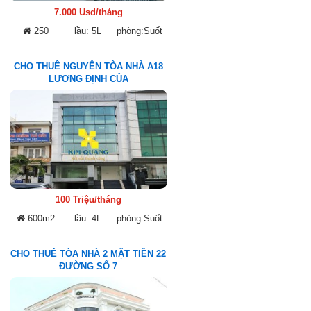
7.000 Usd/tháng
250
lầu: 5L
phòng:Suốt
CHO THUÊ NGUYÊN TÒA NHÀ A18
LƯƠNG ĐỊNH CỦA
100 Triệu/tháng
600m2
lầu: 4L
phòng:Suốt
CHO THUÊ TÒA NHÀ 2 MẶT TIỀN 22
ĐƯỜNG SỐ 7