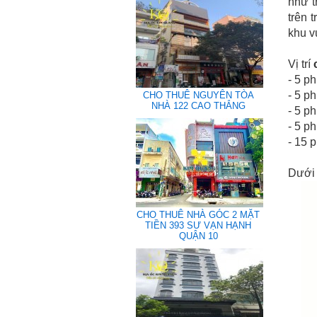
như t
trên 
khu v
Vị trí
- 5 p
-
5 ph
CHO THUÊ NGUYÊN TÒA
NHÀ 122 CAO THẮNG
-
5 ph
-
5 p
-
15 p
Dưới 
CHO THUÊ NHÀ GÓC 2 MẶT
TIỀN 393 SƯ VẠN HẠNH
QUẬN 10