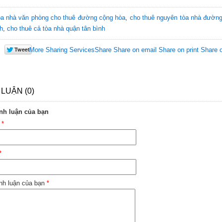
òa nhà văn phòng cho thuê đường cộng hòa
,
cho thuê nguyên tòa nhà đườn
nh
,
cho thuê cả tòa nhà quận tân bình
More Sharing Services
Share
Share on email
Share on print
Share 
 LUẬN (0)
nh luận của bạn
n
*
*
nh luận của bạn
*