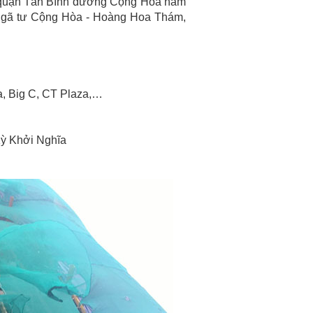
uê quận Tân Bình đường Cộng Hòa nằm
y ngã tư Cộng Hòa - Hoàng Hoa Thám,
a, Big C, CT Plaza,…
Kỳ Khởi Nghĩa