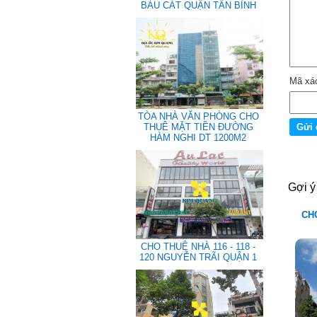
BÀU CÁT QUẬN TÂN BÌNH
Mã xá
TÒA NHÀ VĂN PHÒNG CHO
THUÊ MẶT TIỀN ĐƯỜNG
HÀM NGHI DT 1200M2
Gợi ý
CHO
CHO THUÊ NHÀ 116 - 118 -
120 NGUYỄN TRÃI QUẬN 1