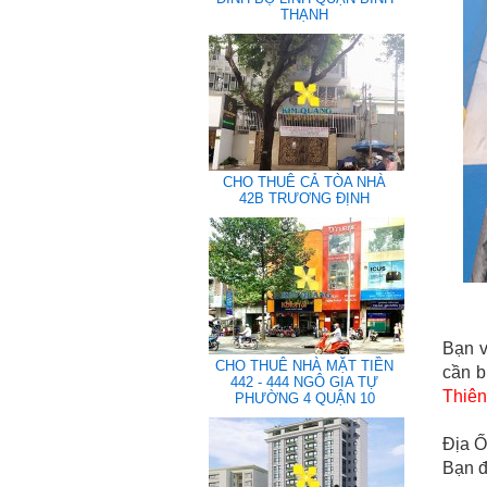
THẠNH
CHO THUÊ CẢ TÒA NHÀ
42B TRƯƠNG ĐỊNH
Bạn v
CHO THUÊ NHÀ MẶT TIỀN
cần b
442 - 444 NGÔ GIA TỰ
Thiên
PHƯỜNG 4 QUẬN 10
Địa Ố
Bạn đ