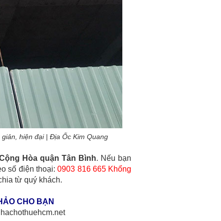
n giản, hiện đại | Địa Ốc Kim Quang
 Cộng Hòa quận Tân Bình
. Nếu bạn
eo số điện thoại:
0903 816 665 Khổng
hia từ quý khách.
HẢO CHO BẠN
//nhachothuehcm.net