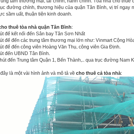
rung tâm thương mại, tài chính, hành chính. Tòa nhà cho th
trục đường chính, thương hiệu của quận Tân Bình, vị trí nga
ực sầm uất, thuận tiện kinh doanh.
cho thuê tòa nhà quận Tân Bình
:
hút để kết nối đến Sân bay Tân Sơn Nhất
út để đến các trung tâm thương mại lớn như: Vinmart Cộng Hò
út để đến công viên Hoàng Văn Thụ, công viên Gia Định.
hút đến UBND Tân Bình.
hút đến Trung tâm Quận 1, Bến Thành,.. qua trục đường Nam 
đây là một vài hình ảnh và mô tả về
cho thuê cả tòa nhà
: