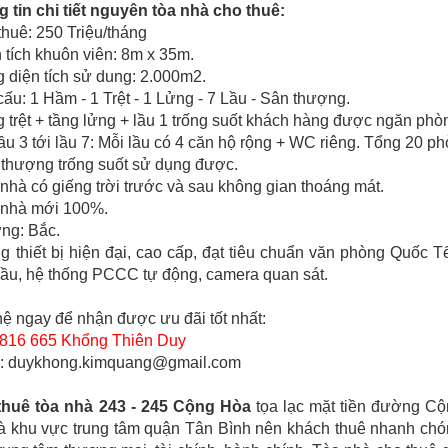
 tin chi tiết nguyên tòa nhà cho thuê:
 thuê: 250 Triệu/tháng
n tích khuôn viên: 8m x 35m.
 diện tích sử dung: 2.000m2.
cấu: 1 Hầm - 1 Trệt - 1 Lửng - 7 Lầu - Sân thượng.
 trệt + tầng lửng + lầu 1 trống suốt khách hàng được ngăn phò
ầu 3 tới lầu 7: Mỗi lầu có 4 căn hộ rộng + WC riêng. Tổng 20 p
thượng trống suốt sử dụng được.
nhà có giếng trời trước và sau không gian thoáng mát.
 nhà mới 100%.
ng: Bắc.
g thiết bị hiện đại, cao cấp, đạt tiêu chuẩn văn phòng Quốc 
lầu, hệ thống PCCC tự động, camera quan sát.
hệ ngay để nhận được ưu đãi tốt nhất:
816 665 Khổng Thiên Duy
l: duykhong.kimquang@gmail.com
thuê tòa nhà 243 - 245 Cộng Hòa
tọa lạc mặt tiền đường C
à khu vực trung tâm quận Tân Bình nên khách thuê nhanh chóng