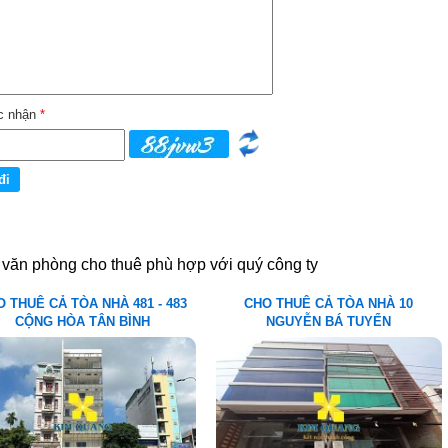
c nhận
*
 văn phòng cho thuê phù hợp với quý công ty
 THUÊ CẢ TÒA NHÀ 481 - 483
CHO THUÊ CẢ TÒA NHÀ 10
CỘNG HÒA TÂN BÌNH
NGUYỄN BÁ TUYỂN