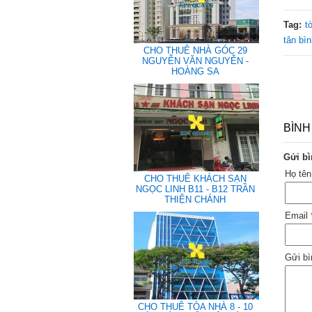
Tag:
t
tân bì
CHO THUÊ NHÀ GÓC 29
NGUYỄN VĂN NGUYỄN -
HOÀNG SA
BÌNH
Gửi bì
Họ tê
CHO THUÊ KHÁCH SẠN
NGỌC LINH B11 - B12 TRẦN
THIỆN CHÁNH
Email
Gửi bì
CHO THUÊ TÒA NHÀ 8 - 10