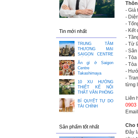
Thông
- Giá
- Diệ
-
Tổng
-
Kết 
Tin mới nhất
-
Tầng
-
Từ l
TRUNG TÂM
THƯƠNG MẠI
-
Sân 
SAIGON CENTRE
-
Tòa 
CÓ GÌ HOT ❤️
Ăn gì ở Saigon
-
Tòa
Centre
-
Hướ
Takashimaya
-
Tran
10 XU HƯỚNG
từng 
THIẾT KẾ NỘI
THẤT VĂN PHÒNG
Liên 
BÍ QUYẾT TỰ DO
0903 
TÀI CHÍNH
Emai
Cho 
Sản phẩm tốt nhất
Đây l