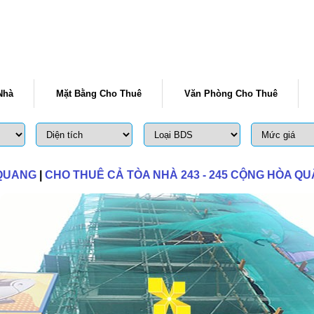
Nhà
Mặt Bằng Cho Thuê
Văn Phòng Cho Thuê
 QUANG
|
CHO THUÊ CẢ TÒA NHÀ 243 - 245 CỘNG HÒA QU