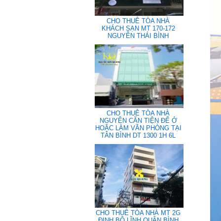
CHO THUÊ TÒA NHÀ
KHÁCH SẠN MT 170-172
NGUYỄN THÁI BÌNH
CHO THUÊ TÒA NHÀ
NGUYÊN CĂN TIỆN ĐỂ Ở
HOẶC LÀM VĂN PHÒNG TẠI
TÂN BÌNH DT 1300 1H 6L
CHO THUÊ TÒA NHÀ MT 2G
ĐINH BỘ LĨNH QUẬN BÌNH