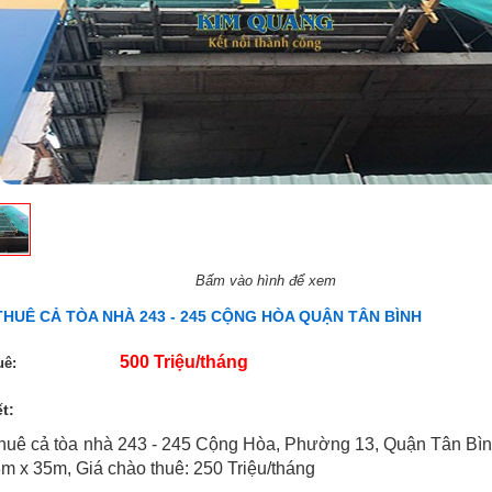
Bấm vào hình để xem
THUÊ CẢ TÒA NHÀ 243 - 245 CỘNG HÒA QUẬN TÂN BÌNH
500 Triệu/tháng
uê:
ết:
huê cả tòa nhà 243 - 245 Cộng Hòa, Phường 13, Quận Tân Bình, 
 8m x 35m, Giá chào thuê: 250 Triệu/tháng