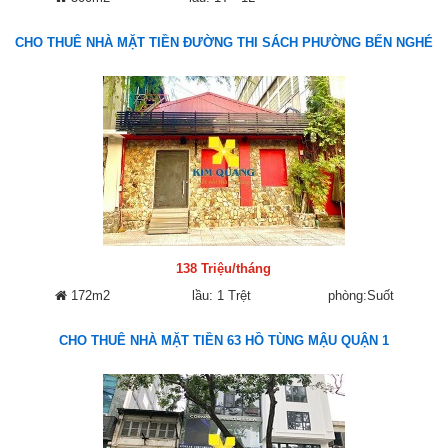
CHO THUÊ NHÀ MẶT TIỀN ĐƯỜNG THI SÁCH PHƯỜNG BẾN NGHÉ
138 Triệu/tháng
172m2
lầu: 1 Trệt
phòng:Suốt
CHO THUÊ NHÀ MẶT TIỀN 63 HỒ TÙNG MẬU QUẬN 1