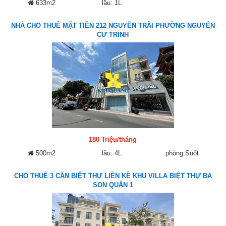
633m2
lầu: 1L
NHÀ CHO THUÊ MẶT TIỀN 212 NGUYỄN TRÃI PHƯỜNG NGUYỄN
CƯ TRINH
180 Triệu/tháng
500m2
lầu: 4L
phòng:Suốt
CHO THUÊ 3 CĂN BIỆT THỰ LIỀN KỀ KHU VILLA BIỆT THỰ BA
SON QUẬN 1