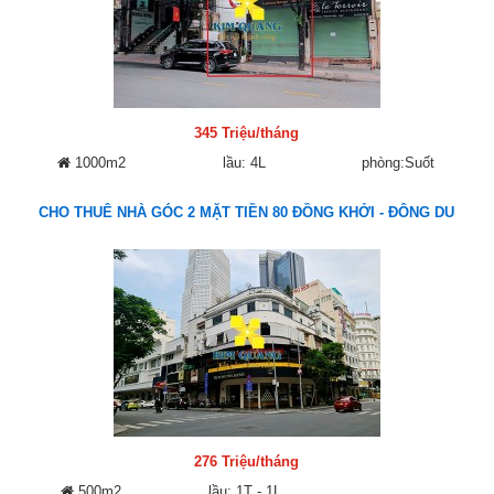
345 Triệu/tháng
1000m2
lầu: 4L
phòng:Suốt
CHO THUÊ NHÀ GÓC 2 MẶT TIỀN 80 ĐỒNG KHỞI - ĐÔNG DU
276 Triệu/tháng
500m2
lầu: 1T - 1L