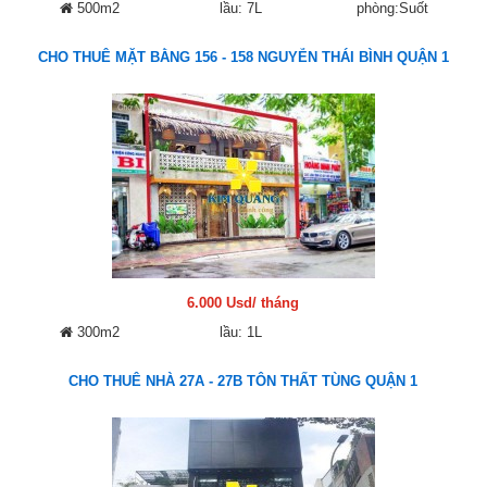
500m2
lầu: 7L
phòng:Suốt
CHO THUÊ MẶT BẰNG 156 - 158 NGUYỄN THÁI BÌNH QUẬN 1
6.000 Usd/ tháng
300m2
lầu: 1L
CHO THUÊ NHÀ 27A - 27B TÔN THẤT TÙNG QUẬN 1