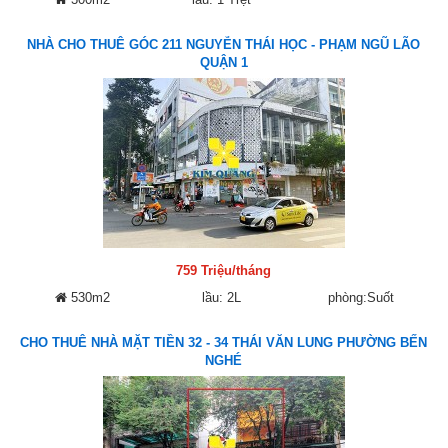
NHÀ CHO THUÊ GÓC 211 NGUYỄN THÁI HỌC - PHẠM NGŨ LÃO
QUẬN 1
759 Triệu/tháng
530m2
lầu: 2L
phòng:Suốt
CHO THUÊ NHÀ MẶT TIỀN 32 - 34 THÁI VĂN LUNG PHƯỜNG BẾN
NGHÉ