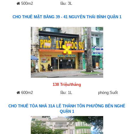
500m2
lầu: 3L
CHO THUÊ MẶT BẰNG 39 - 41 NGUYỄN THÁI BÌNH QUẬN 1
138 Triệu/tháng
600m2
lầu: 1L
phòng:Suốt
CHO THUÊ TÒA NHÀ 31A LÊ THÁNH TÔN PHƯỜNG BẾN NGHÉ
QUẬN 1