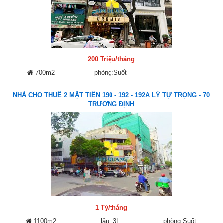
200 Triệu/tháng
700m2
phòng:Suốt
NHÀ CHO THUÊ 2 MẶT TIỀN 190 - 192 - 192A LÝ TỰ TRỌNG - 70
TRƯƠNG ĐỊNH
1 Tỷ/tháng
1100m2
lầu: 3L
phòng:Suốt