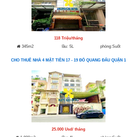
118 Triệu/tháng
345m2
lầu: 5L
phòng:Suốt
CHO THUÊ NHÀ 4 MẶT TIỀN 17 - 19 ĐỖ QUANG ĐẨU QUẬN 1
25.000 Usd/ tháng