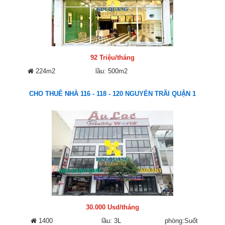
92 Triệu/tháng
224m2
lầu: 500m2
CHO THUÊ NHÀ 116 - 118 - 120 NGUYỄN TRÃI QUẬN 1
30.000 Usd/tháng
1400
lầu: 3L
phòng:Suốt