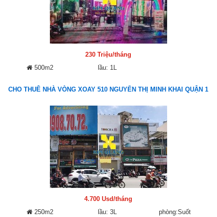
230 Triệu/tháng
500m2
lầu: 1L
CHO THUÊ NHÀ VÒNG XOAY 510 NGUYỄN THỊ MINH KHAI QUẬN 1
4.700 Usd/tháng
250m2
lầu: 3L
phòng:Suốt