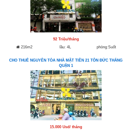
92 Triệu/tháng
216m2
lầu: 4L
phòng:Suốt
CHO THUÊ NGUYÊN TÒA NHÀ MẶT TIỀN 21 TÔN ĐỨC THẮNG
QUẬN 1
15.000 Usd/ tháng