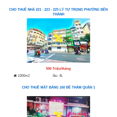
CHO THUÊ NHÀ 221 - 223 - 225 LÝ TỰ TRỌNG PHƯỜNG BẾN
THÀNH
500 Triệu/tháng
1000m2
lầu: 4L
CHO THUÊ MẶT BẰNG 160 ĐỀ THÁM QUẬN 1