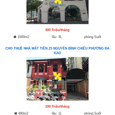
400 Triệu/tháng
1500m2
lầu: 3L
phòng:Suốt
CHO THUÊ NHÀ MẶT TIỀN 25 NGUYỄN ĐÌNH CHIỂU PHƯỜNG ĐA
KAO
100 Triệu/tháng
480m2
lầu: 1L
phòng:Suốt