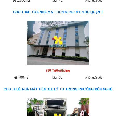
1.800m2
lầu: 4L
phòng:Suốt
CHO THUÊ TÒA NHÀ MẶT TIỀN 88 NGUYỄN DU QUẬN 1
780 Triệu/tháng
700m2
lầu: 3L
phòng:Suốt
CHO THUÊ NHÀ MẶT TIỀN 31E LÝ TỰ TRỌNG PHƯỜNG BẾN NGHÉ