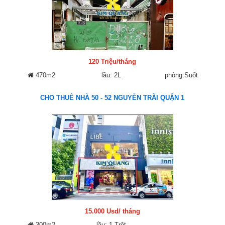
120 Triệu/tháng
470m2
lầu: 2L
phòng:Suốt
CHO THUÊ NHÀ 50 - 52 NGUYỄN TRÃI QUẬN 1
15.000 Usd/ tháng
300m2
lầu: 1 Trệt