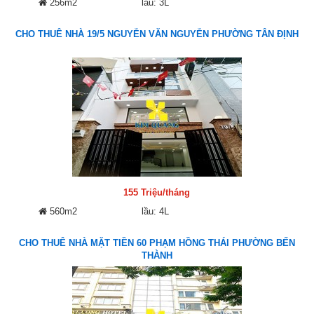
256m2
lầu: 3L
CHO THUÊ NHÀ 19/5 NGUYỄN VĂN NGUYỄN PHƯỜNG TÂN ĐỊNH
155 Triệu/tháng
560m2
lầu: 4L
CHO THUÊ NHÀ MẶT TIỀN 60 PHẠM HỒNG THÁI PHƯỜNG BẾN
THÀNH