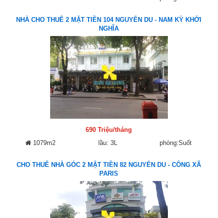
NHÀ CHO THUÊ 2 MẶT TIỀN 104 NGUYỄN DU - NAM KỲ KHỞI
NGHĨA
690 Triệu/tháng
1079m2
lầu: 3L
phòng:Suốt
CHO THUÊ NHÀ GÓC 2 MẶT TIỀN 82 NGUYỄN DU - CÔNG XÃ
PARIS