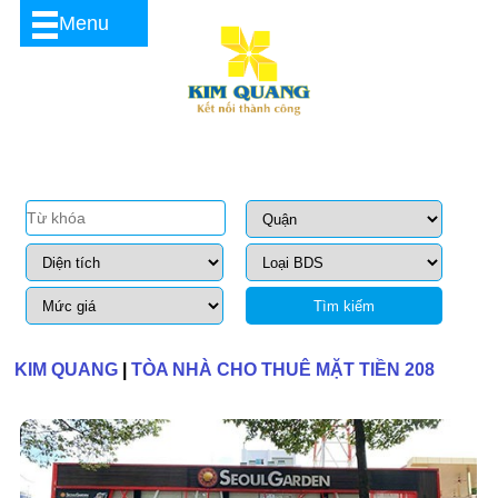
Menu
Tìm kiếm
KIM QUANG
|
TÒA NHÀ CHO THUÊ MẶT TIỀN 208
NAM KỲ KHỞI NGHĨA QUẬN 3