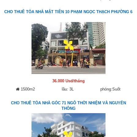
CHO THUÊ TÒA NHÀ MẶT TIỀN 10 PHẠM NGỌC THẠCH PHƯỜNG 6
36.000 Usd/tháng
1500m2
lầu: 3L
phòng:Suốt
CHO THUÊ TÒA NHÀ GÓC 71 NGÔ THỜI NHIỆM VÀ NGUYỄN
THÔNG