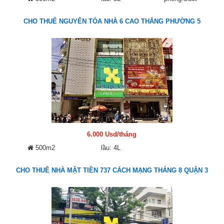
CHO THUÊ NGUYÊN TỎA NHÀ 6 CAO THẮNG PHƯỜNG 5
6.000 Usd/tháng
500m2
lầu: 4L
CHO THUÊ NHÀ MẶT TIỀN 737 CÁCH MẠNG THÁNG 8 QUẬN 3