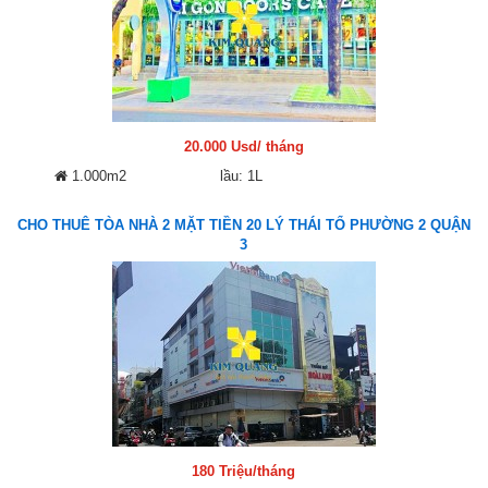
20.000 Usd/ tháng
1.000m2
lầu: 1L
CHO THUÊ TÒA NHÀ 2 MẶT TIỀN 20 LÝ THÁI TỔ PHƯỜNG 2 QUẬN
3
180 Triệu/tháng