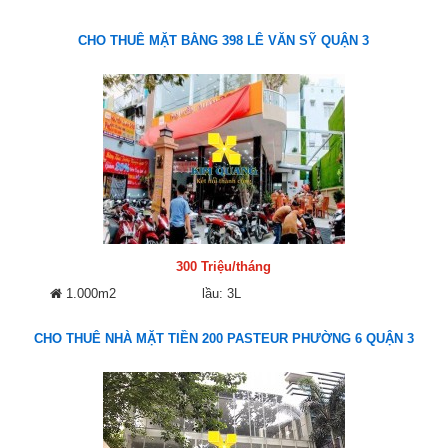
CHO THUÊ MẶT BẰNG 398 LÊ VĂN SỸ QUẬN 3
300 Triệu/tháng
1.000m2
lầu: 3L
CHO THUÊ NHÀ MẶT TIỀN 200 PASTEUR PHƯỜNG 6 QUẬN 3