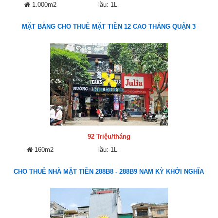
1.000m2
lầu: 1L
MẶT BẰNG CHO THUÊ MẶT TIỀN 12 CAO THẮNG QUẬN 3
92 Triệu/tháng
160m2
lầu: 1L
CHO THUÊ NHÀ MẶT TIỀN 288B8 - 288B9 NAM KỲ KHỞI NGHĨA