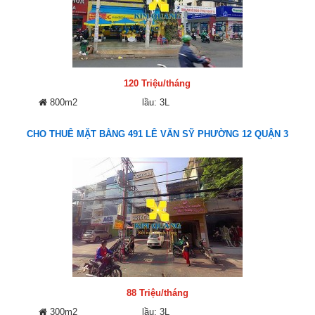
120 Triệu/tháng
800m2
lầu: 3L
CHO THUÊ MẶT BẰNG 491 LÊ VĂN SỸ PHƯỜNG 12 QUẬN 3
88 Triệu/tháng
300m2
lầu: 3L