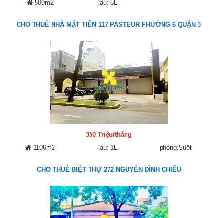
500m2
lầu: 5L
CHO THUÊ NHÀ MẶT TIỀN 117 PASTEUR PHƯỜNG 6 QUẬN 3
350 Triệu/tháng
1106m2
lầu: 1L
phòng:Suốt
CHO THUÊ BIỆT THỰ 272 NGUYỄN ĐÌNH CHIỂU