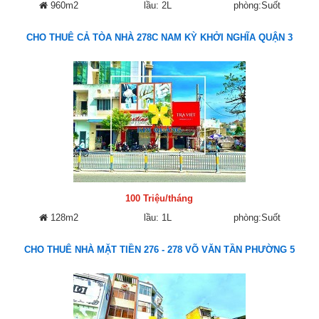
960m2
lầu: 2L
phòng:Suốt
CHO THUÊ CẢ TÒA NHÀ 278C NAM KỲ KHỞI NGHĨA QUẬN 3
100 Triệu/tháng
128m2
lầu: 1L
phòng:Suốt
CHO THUÊ NHÀ MẶT TIỀN 276 - 278 VÕ VĂN TẦN PHƯỜNG 5