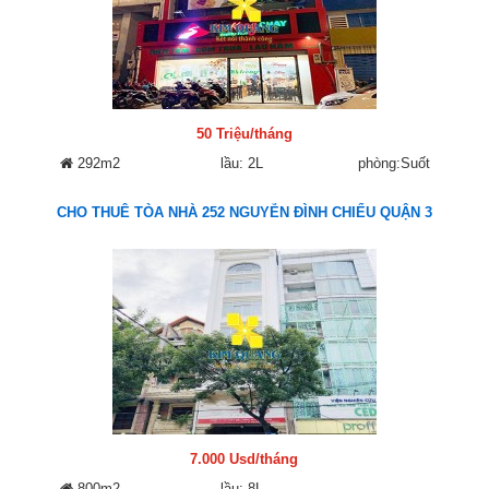
50 Triệu/tháng
292m2
lầu: 2L
phòng:Suốt
CHO THUÊ TÒA NHÀ 252 NGUYỄN ĐÌNH CHIỂU QUẬN 3
7.000 Usd/tháng
800m2
lầu: 8L