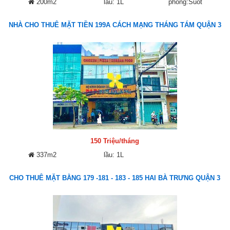
200m2
lầu: 1L
phòng:Suốt
NHÀ CHO THUÊ MẶT TIỀN 199A CÁCH MẠNG THÁNG TÁM QUẬN 3
150 Triệu/tháng
337m2
lầu: 1L
CHO THUÊ MẶT BẰNG 179 -181 - 183 - 185 HAI BÀ TRƯNG QUẬN 3