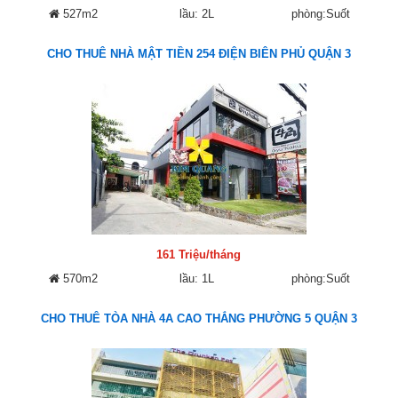
527m2
lầu: 2L
phòng:Suốt
CHO THUÊ NHÀ MẬT TIỀN 254 ĐIỆN BIÊN PHỦ QUẬN 3
161 Triệu/tháng
570m2
lầu: 1L
phòng:Suốt
CHO THUÊ TÒA NHÀ 4A CAO THẮNG PHƯỜNG 5 QUẬN 3