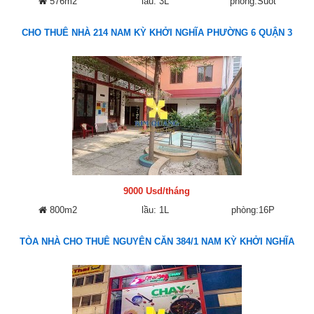
576m2
lầu: 3L
phòng:Suốt
CHO THUÊ NHÀ 214 NAM KỲ KHỞI NGHĨA PHƯỜNG 6 QUẬN 3
9000 Usd/tháng
800m2
lầu: 1L
phòng:16P
TÒA NHÀ CHO THUÊ NGUYÊN CĂN 384/1 NAM KỲ KHỞI NGHĨA